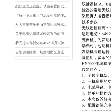
双键遥控
(A、
想知道变压器温升试验装置的试验方法就看看这些吧
控器的发射天线
了解一下三相大电流发生器的使用方法及注意事项吧
采用真人语音提
技术参数
对大容量变压器而言使用温升试验装置是相当重要
无线遥控距离：
关于电缆热循环试验装置的使用方法看看本篇吧
适用电缆：
≤Φ
统自检，为发动
看完这些你就知道JP柜温升试验装置的软件信息了
动档时，起动机
发动机高速运转
告别供电隐患：航空地面交直流电源安全指南
备使用，多余的
HN9000电缆探
仪器特点：
1、全数字机型
2、一机多用的
3、电缆寻径、
4、简单的操作
5、本套仪器解
6、配置镍氢充