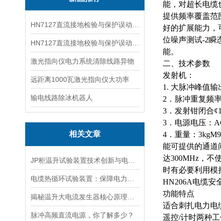
能，对超长电缆
提供频率覆盖范
HN7127直流接地检验与保护误动分析试验仪
好的扩展能力，
位噪声测试-2瞬
HN7127直流接地校验与保护误动分析试验仪
能。
激光指向仪电力系统清除线路异物
二、技术参数
发射机：
远距离1000瓦激光指向仪大功率
1.
大
脉冲峰值
输
输电线路除冰机器人
2．脉冲重复频率
3．发射钳闭合¢1
3．电源电压：AC
相关文章
4．重量：3kg
能可提供的通道
达300MHz，
JP柜温升试验装置技术创新与电力行业质量保障的先锋
时有必要利用模
电缆热循环试验装置：保障电力传输稳定的关键
HN206A电缆
功能特点
揭秘温升大电流发生器核心原理全解析
适合刺扎电力电
脉冲高频直流电源，你了解多少？
遥控
/计时两种