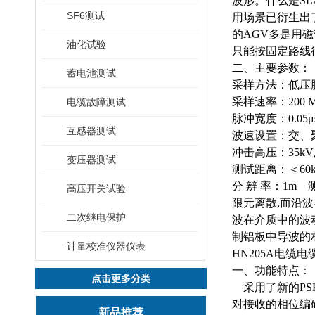
波形。什么是S
SF6测试
用场景已衍生出
的AGV多是用
油化试验
只能按固定路线
二、主要参数：
蓄电池测试
采样方法：低压
采样速率：
200 
电缆故障测试
脉冲宽度：
0.05
μ
互感器测试
波速设置：交、
冲击高压：
35kV
变压器测试
测试距离：＜
60
分
辨
率：
1m
高压开关试验
限元离散,而沿
二次继电保护
波在介质中的波动
制铝板中导波的
计量校准仪器仪表
HN205A电缆
一、功能特点：
点击更多分类
采用了新的
P
对接收的相位编
新品推荐