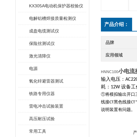
KX305A电动机保护器校验仪
电解铝槽焊接质量检测仪
产品介绍：
成盘电缆测试仪
品牌
保险丝测试仪
应用领域
激光清障仪
电源
小电流
HNNC100
输入电压：
AC22
氧化锌避雷器测试
耗：
设备工
12W
铁路专用仪器
①将模拟输出开口
线接
黑色线接
CT
CT*
雷电冲击试验装置
说明装置有问题。
高压耐压试验
常用工具