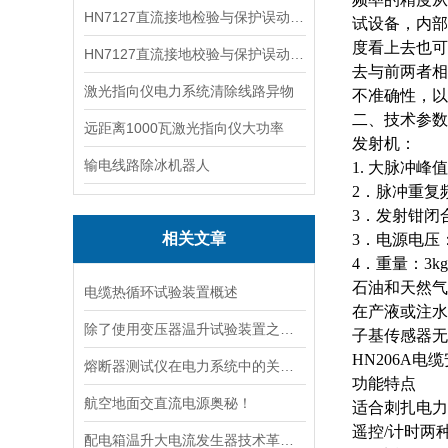
HN7127直流接地检验与保护误动分析试验仪
试设备，内部
度看上去也可
HN7127直流接地校验与保护误动分析试验仪
去与前两者相
激光指向仪电力系统清除线路异物
不准确性，以
二、技术参数
远距离1000瓦激光指向仪大功率
发射机：
输电线路除冰机器人
1.
大
脉冲峰值
2．脉冲重复频
3．发射钳闭合
相关文章
3．电源电压：A
4．重量：3
石油和天然气
电缆热循环试验装置概述
在产液或注水
除了使用变压器温升试验装置之外的几种温升试验的方法的优缺点
子基传感器无
HN206A
熔断器测试仪在电力系统中的关键作用
功能特点
航空地面交直流电源奥秘！
适合刺扎电力
遥控
/计时两
配电箱温升大电流发生器技术革新与电力行业应用新篇章