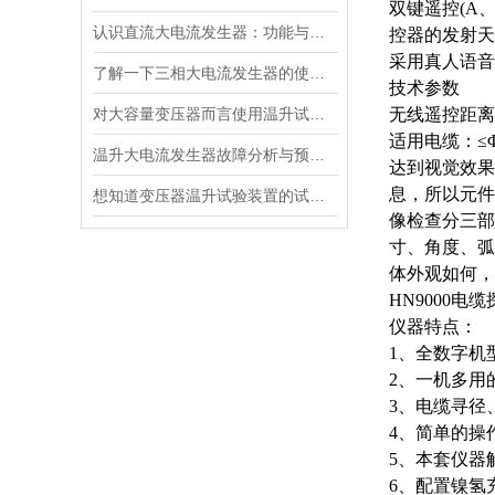
双键遥控
(A
认识直流大电流发生器：功能与适用范围
控器的发射天
采用真人语音
了解一下三相大电流发生器的使用方法及注意事项吧
技术参数
对大容量变压器而言使用温升试验装置是相当重要
无线遥控距离
适用电缆：
≤
温升大电流发生器故障分析与预防措施
达到视觉效果
息，所以元件
想知道变压器温升试验装置的试验方法就看看这些吧
像检查分三部
寸、角度、弧
体外观如何，
HN9000电
仪器特点：
1、全数字机
2、一机多用
3、电缆寻径
4、简单的操
5、本套仪器
6、配置镍氢