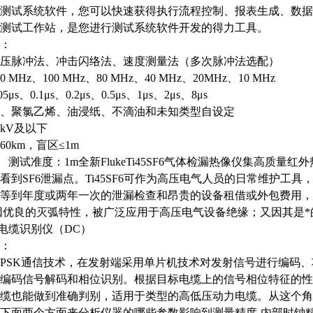
测试系统软件，您可以快速获得执行流程控制、报表生成、数据库存储
测试工作站，是您进行测试系统软件开发的得力工具。
：
压脉冲法、冲击闪络法、速度测量法（多次脉冲法选配）
00 MHz
、
100 MHz
、
80 MHz
、
40 MHz
、
20MHz
、
10 MHz
05
μ
s
、
0.1
μ
s
、
0.2
μ
s
、
0.5
μ
s
、
1
μ
s
、
2
μ
s
、
8
μ
s
、聚氯乙烯、油浸纸、不滴油和未知类型自设定
5kV
及以下
60km
，盲区
≤
1m
测试准度：
1m全新FlukeTi45SF6气体检漏热像仪集高质
看到SF6泄漏点。Ti45SF6可作为高压电气人员的日常维护
等到年度或两年一次的泄漏检查和昂贵的设备租借或外包费用，
6)因优良的灭弧特性，被广泛应用于高压电气设备绝缘；又因其是
缆电缆识别仪（DC）
：
PSK通信技术，在发射端采用单片机技术对发射信号进行编码
编码信号解码和相位识别。根据目标电缆上的信号相位特征的性
缆也能做到准确判别，适用于类型的高低压动力电缆。从这个角
下面两个方面来分析仪器的哪些参数影响到测量精度-内部时钟