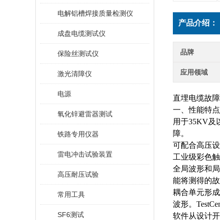
电解铝槽焊接质量检测仪
产品介绍：
成盘电缆测试仪
品牌
保险丝测试仪
应用领域
激光清障仪
电源
直埋电缆故障
一、性能特点
氧化锌避雷器测试
用于
35KV
障。
铁路专用仪器
可配合高压设
雷电冲击试验装置
工业级彩色触
全局波形和局
高压耐压试验
能将测得的故
耦合单元形成
常用工具
波形。Tes
SF6测试
软件从设计开发