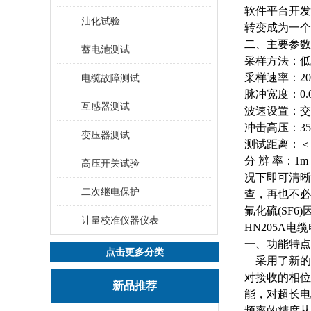
软件平台开发
油化试验
转变成为一个
二、主要参数
蓄电池测试
采样方法：低
采样速率：
2
电缆故障测试
脉冲宽度：
0.
互感器测试
波速设置：交
冲击高压：
3
变压器测试
测试距离：＜
分
辨
率：
1m
高压开关试验
况下即可清晰
二次继电保护
查，再也不必
氟化硫(SF
计量校准仪器仪表
HN205A电
一、功能特点
点击更多分类
采用了新的
对接收的相位
新品推荐
能，对超长电
频率的精度从