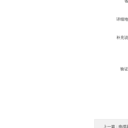
详细
补充
验
上一篇 :
电缆