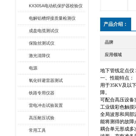
KX305A电动机保护器校验仪
电解铝槽焊接质量检测仪
产品介绍：
成盘电缆测试仪
品牌
保险丝测试仪
应用领域
激光清障仪
电源
地下管线定点仪
一、性能特点：
氧化锌避雷器测试
用于
35KV及
障。
铁路专用仪器
可配合高压设备
雷电冲击试验装置
工业级彩色触摸
全局波形和局部
高压耐压试验
能将测得的故障
耦合单元形成多
常用工具