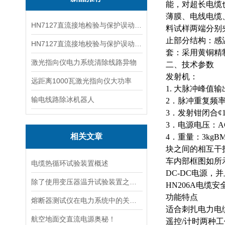
能，对超长电缆
薄膜、电线电缆
HN7127直流接地检验与保护误动分析试验仪
料试样两端分别
止部分结构：感
HN7127直流接地校验与保护误动分析试验仪
套：采用黄铜精
激光指向仪电力系统清除线路异物
二、技术参数
发射机：
远距离1000瓦激光指向仪大功率
1.
大
脉冲峰值
输
输电线路除冰机器人
2．脉冲重复频率
3．发射钳闭合¢1
3．电源电压：AC
相关文章
4．重量：3kg
块之间的相互干
车内部框图如所
电缆热循环试验装置概述
DC-DC电源，
除了使用变压器温升试验装置之外的几种温升试验的方法的优缺点
HN206A电缆
功能特点
熔断器测试仪在电力系统中的关键作用
适合刺扎电力电
航空地面交直流电源奥秘！
遥控
/计时两种