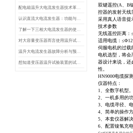
双键遥控
(A、
配电箱温升大电流发生器技术革新与电力行业应用新篇章
控器的发射天线
认识直流大电流发生器：功能与适用范围
采用真人语音提
技术参数
了解一下三相大电流发生器的使用方法及注意事项吧
无线遥控距离：
对大容量变压器而言使用温升试验装置是相当重要
适用电缆：
≤Φ
伺服电机的过载
温升大电流发生器故障分析与预防措施
电机选型，将会
器设计来说，还
想知道变压器温升试验装置的试验方法就看看这些吧
性。
HN9000电缆探
仪器特点：
1、全数字机型
2、一机多用的
3、电缆寻径、
4、简单的操作
5、本套仪器解
6、配置镍氢充