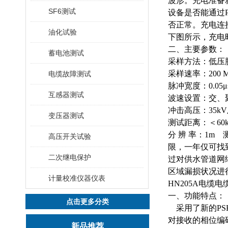
波形。充电准备
SF6测试
设备是否能通过
否正常。充电连
油化试验
下图所示，充电时供
二、主要参数：
蓄电池测试
采样方法：低压
采样速率：
200 
电缆故障测试
脉冲宽度：
0.05
μ
互感器测试
波速设置：交、
冲击高压：
35kV
变压器测试
测试距离：＜
60
分
辨
率：
1m
高压开关试验
限，一年仅可找
二次继电保护
过对供水管道网
区域漏损状况进
计量校准仪器仪表
HN205A电缆
一、功能特点：
点击更多分类
采用了新的
P
对接收的相位编
新品推荐