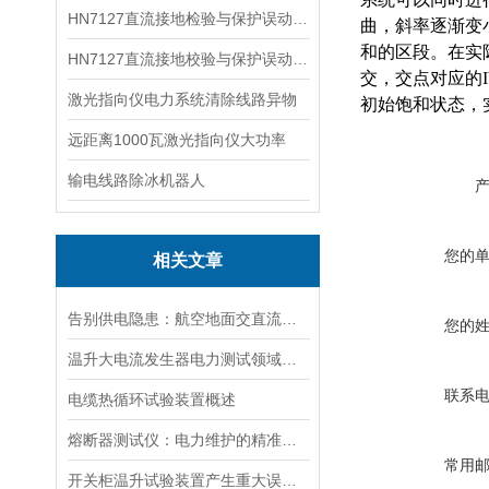
HN7127直流接地检验与保护误动分析试验仪
曲，斜率逐渐变
和的区段。在实际
HN7127直流接地校验与保护误动分析试验仪
交，交点对应的I
激光指向仪电力系统清除线路异物
初始饱和状态，
远距离1000瓦激光指向仪大功率
输电线路除冰机器人
您的
相关文章
告别供电隐患：航空地面交直流电源安全指南
您的
温升大电流发生器电力测试领域的得力助手
联系
电缆热循环试验装置概述
熔断器测试仪：电力维护的精准守护者
常用
开关柜温升试验装置产生重大误差的原因