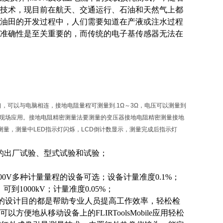
技术，现目前在航天、交通运行、石油和天然气上都
油田的开发过程中，人们需要知道在产液或注水过程
准确性是至关重要的，而传统的电子基传感器无法在
，可以与电脑相连，接地电阻量程可测量到.1Ω～3Ω，电压可以测量到
阻现场应用。接地电阻精密测量法要测量的变压器接地电阻精密测量接地
测量，测量中LED指示灯闪烁，LCD倒计数显示，测量完成后指示灯
种变压器的出厂试验、型式试验和试验；
、1000V多种计量量程的设备可选；设备计量
准度
0.1%；
可到1000kV；计量
准度
0.05%；
R55的设计目的都是帮助专业人员提高工作效率，轻松检
地从移动设备上的FLIRToolsMobile应用轻松