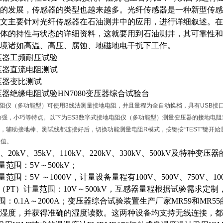
的发展，传感器的类型也越来越多。光纤传感器是一种新型传感
文主要针对光纤传感器在石油测井中的应用，进行详细叙述。在
体的持性与状态的详细资料，这就要用到石油测井，其可靠性和
境诸如高温、高压、腐蚀、地磁地电干扰下工作。
压器工频耐压试验
压器直流电阻测试
压器变比测试
压器绝缘电阻试验
HN7080变压器综合试验台
电阻仪（多功能型）可使用3线法测量接地电阻，并且量程为全自动换档，具有USB接口
力强，小巧等特点。以下为ES3数字式接地电阻仪（多功能型）测量变压器的接地电
，辅助接地棒、测试线都连接好后，切换功能测量电阻R模式，按键按“TEST"键开始
量值。
kV、20kV、35kV、110kV、220kV、330kV、500kV及特
量范围：
5V～500kV；
范围：5V ～1000V，计量设备量程有100V、500V、750V
PT）计量范围：10V～500kV，互感器量程根据试验需求定制，
围：
0.1A～2000A；变压器综合试验装置生产厂家MR59和M
湿度，并获得准确的湿度读数。这两种设备均支持无线连接，都可以方便