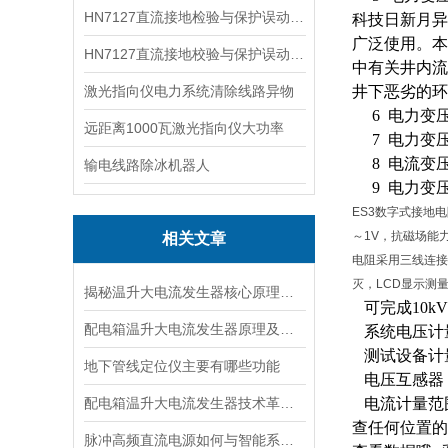
HN7127直流接地检验与保护误动分析试验仪
科技日新月异
广泛使用。本
HN7127直流接地校验与保护误动分析试验仪
中有关井内流
激光指向仪电力系统清除线路异物
井下恶劣的环
6 电力变
远距离1000瓦激光指向仪大功率
7 电力变
8 电流变
输电线路除冰机器人
9 电力变
ES3数字式接地
～1V，抗磁场能
相关文章
电阻采用三线连接
灭，LCD显示测
揭秘温升大电流发生器核心原理全解析
可完成
10
配电箱温升大电流发生器原理及应用场景详解
系统电压计
测试设备计量
地下管线定位仪主要有哪些功能
电压互感器（
配电箱温升大电流发生器技术革新与电力行业应用新篇章
电流计量范
查任何位置的
脉冲高频直流电源如何与智能系统深度融合？