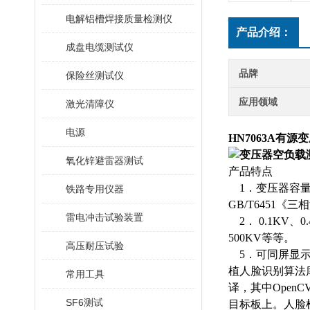
电解铝槽焊接质量检测仪
产品介绍：
成盘电缆测试仪
品牌
保险丝测试仪
应用领域
激光清障仪
电源
HN7063A有
氧化锌避雷器测试
产品特点
1．变压器容量－
铁路专用仪器
GB/T6451
雷电冲击试验装置
2． 0.1KV、0
500KV等等。
高压耐压试验
5．可同屏显示
植人脸识别算法库
常用工具
译，其中Open
SF6测试
目标板上。人脸检