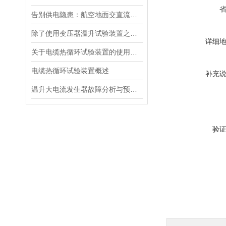
告别供电隐患：航空地面交直流电源安全指南
除了使用变压器温升试验装置之外的几种温升试验的方法的优缺点
详细
关于电缆热循环试验装置的使用方法看看本篇吧
电缆热循环试验装置概述
补充
温升大电流发生器故障分析与预防措施
验