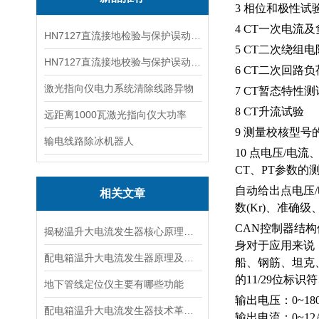
3 相位和极性试
4 CT一次电流
HN7127直流接地检验与保护误动分析试验仪
5 CT二次绕组
HN7127直流接地校验与保护误动分析试验仪
6 CT二次回路
激光指向仪电力系统清除线路异物
7 CT暂态特性
8 CT升流试验
远距离1000瓦激光指向仪大功率
9 测量校核型号
输电线路除冰机器人
10 点电压/电
CT、PT参数的测
自动给出点电压
相关文章
数(Kr)、准确
CAN控制器结
揭秘温升大电流发生器核心原理全解析
身对于应用来说
配电箱温升大电流发生器原理及应用场景详解
船、钢筋、坦克
的11/29位标
地下管线定位仪主要有哪些功能
输出电压：
0~18
配电箱温升大电流发生器技术革新与电力行业应用新篇章
输出电流：0~12