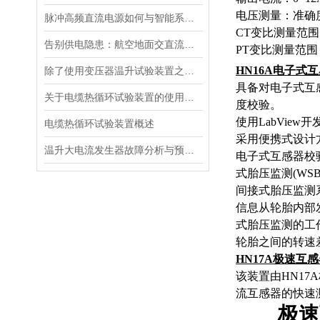
电压测量：准确度 
脉冲高频直流电源如何与智能系统深度融合？
CT变比测量范围：
告别供电隐患：航空地面交直流电源安全指南
PT变比测量范围：1
HN16A
电子式互
除了使用变压器温升试验装置之外的几种温升试验的方法的优缺点
具备对电子式互
关于电缆热循环试验装置的使用方法看看本篇吧
度
校验。
使用LabVi
电缆热循环试验装置概述
采用便携式设计
温升大电流发生器故障分析与预防措施
电子式互感器校
式胎压监测(W
间接式胎压监测
信息从轮胎内部
式胎压监测的工
轮胎之间的转速
HN17A
极速互感
该装置由
HN17A
流互感器的快速
极速