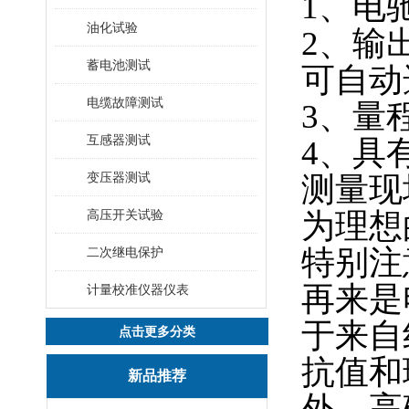
1、电
油化试验
2、输
蓄电池测试
可自动
电缆故障测试
3、量
互感器测试
4、具
变压器测试
测量现
高压开关试验
为理想
特别注
二次继电保护
再来是
计量校准仪器仪表
于来自
点击更多分类
抗值和
新品推荐
外，高