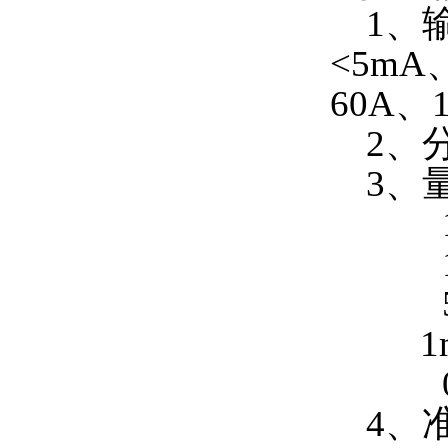
1、
<5mA
60A、
2、分
3、量程
1m
4、准确