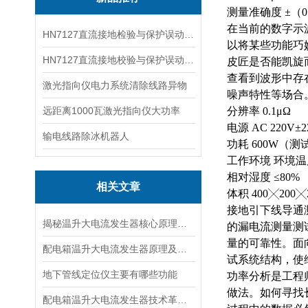
测量准确度 ±（0
在当前的数字示
HN7127直流接地检验与保护误动分析试验仪
以将某些功能巧
HN7127直流接地校验与保护误动分析试验仪
皮匠是否能凯旋
查看到波形中存
激光指向仪电力系统清除线路异物
噪声特性等场合。显
远距离1000瓦激光指向仪大功率
分辨率 0.1μΩ
电源 AC 220V±
输电线路除冰机器人
功耗 600W（测
工作环境 环境温度 
相对湿度 ≤80%
相关文章
体积 400╳200╳2
接地引下线导通
揭秘温升大电流发生器核心原理全解析
的漏电流测量测
量的可靠性。面
配电箱温升大电流发生器原理及应用场景详解
试系统结构，使
地下管线定位仪主要有哪些功能
功率分析是工程
做法。如何寻找
配电箱温升大电流发生器技术革新与电力行业应用新篇章