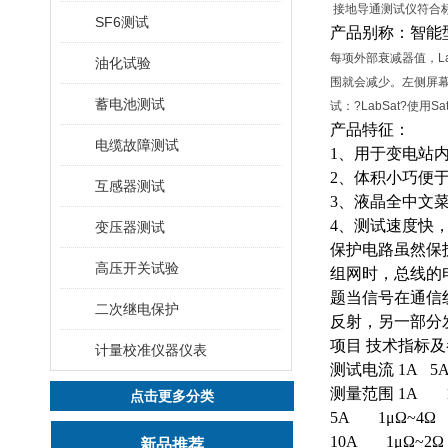
接地导通测试仪符合标准
SF6测试
产品别称：智能
每项外部衰减器值，L
油化试验
围就会减少。左侧屏幕截
蓄电池测试
试：?LabSat?使用S
产品特征：
电缆故障测试
1、用于变电站
2、体积小巧便
互感器测试
3、液晶全中文
4、测试速度快
变压器测试
保护电路虽然保护
高压开关试验
组网时，总线的
题当信号在通信
二次继电保护
反射，另一部分
项目 技术指标
计量校准仪器仪表
测试电流 1A 5
测量范围 1A 1
点击更多分类
5A 1μΩ~4Ω
10A 1μΩ~2Ω
新品推荐