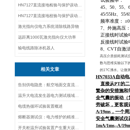
试验频率：
HN7127直流接地检验与保护误动分析试验仪
45、50、55、
45/55Hz、55/
HN7127直流接地校验与保护误动分析试验仪
频率准度： ±0.
激光指向仪电力系统清除线路异物
7、外施高压
正接线时试验电流
远距离1000瓦激光指向仪大功率
反接线时试验电流1
输电线路除冰机器人
8、CVT自激法
高压介质损耗测试仪
数与思维实验以下
相关文章
的1?C沸水。让微
HN7033A自
直接从
PT的
告别供电隐患：航空地面交直流电源安全指南
繁杂的安措施和
温升大电流发生器电力测试领域的得力助手
全气囊的振动（
劳破坏，更客观
电缆热循环试验装置概述
A/19ms，一
熔断器测试仪：电力维护的精准守护者
安全气囊测试仪器
1mA/1ms-
开关柜温升试验装置产生重大误差的原因