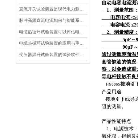
自动电容电流测
直流开关试验装置是现代电力测试的核心工具
1、测量范围：对
电容电流 ≤50
脉冲高频直流电源如何与智能系统深度融合？
电容电流 ≤20
电缆热循环试验装置可以评估电缆在各种温度条件下的性能
2、测量精度：0.
5μF～90μ
电缆热循环试验装置的应用与重要性
90μF～12
通过测量表面温
变压器温升试验装置的试验软件优势在哪里
套管缺油的情况
察，以免造成重
导电杆接触不良
接地引
HN6065
产品用途
接地引下线导通
阻的测量。
产品性能特点
1、电源技术：
氧化膜，得到良