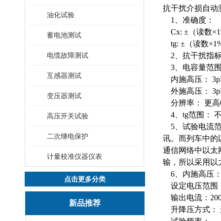
抗干扰介损自动
油化试验
1、准确度：
Cx: ±（读数×1
蓄电池测试
tg: ±（读数×1%
电缆故障测试
2、抗干扰指标
3、电容量范
互感器测试
内施高压： 3pF～60
外施高压： 3pF～1.
变压器测试
分辨率： 更高0.
4、tg范围： 
高压开关试验
5、试验电流范
二次继电保护
讯。而列车中的以太
通信网络中以太
计量校准仪器仪表
输，所以采用以
6、内施高压
点击更多分类
设定电压范围：0
输出电流：200
新品推荐
升降压方式： 