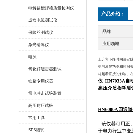
电解铝槽焊接质量检测仪
产品介绍：
成盘电缆测试仪
品牌
保险丝测试仪
应用领域
激光清障仪
电源
上升和下降时间决定脉
型的激光功率和时间关
氧化锌避雷器测试
将起着直接的影响。
仪
HN7033A
铁路专用仪器
高压介质损耗测
雷电冲击试验装置
高压耐压试验
HN
6
000
A
四通道
常用工具
该仪器可用正、
SF6测试
于电力行业中变