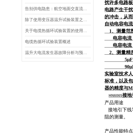
扰许多电路板
告别供电隐患：航空地面交直流电源安全指南
电路产生干扰
的冲击，从而
除了使用变压器温升试验装置之外的几种温升试验的方法的优缺点
自动电容电流
关于电缆热循环试验装置的使用方法看看本篇吧
1、测量范围
电容电流 ≤5
电缆热循环试验装置概述
电容电流 ≤2
2、测量精度：0
温升大电流发生器故障分析与预防措施
5μF～9
90μF～1
实验室技术人员
标准，以及包
器的精度与M
接地
HN6065
产品用途
接地引下线
阻的测量。
产品性能特点