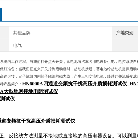
其他品牌
产地类别
电气
系统的工作过程。当我们打开点火开关，蓄电池向汽车各用电设备供电，电控系统自
做好准备；当我们把点火开关拧到启动档时，起动机接通，蓄电池给起动机提供启动
高速运转，定子绕组切割转子绕组的磁力线，产生三相交流电流，经过硅整流后变成
HN
6
000
A
四通道变频
抗干扰
高压介质损耗测试仪
HN
种产品简介：
36A大型地网接地电阻测试仪
测试仪
通道变频
抗干扰
高压介质损耗测试仪
、反接线方法测量不接地或直接地的高压电器设备。可以测量电容