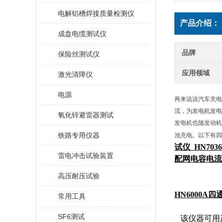
电解铝槽焊接质量检测仪
产品介绍：
成盘电缆测试仪
品牌
保险丝测试仪
应用领域
激光清障仪
电源
再来说说汽车充电
流，为发电机发电
氧化锌避雷器测试
发电机也随发动机
铁路专用仪器
池充电。以下有四
试仪
HN70
雷电冲击试验装置
配网电容电流
高压耐压试验
HN
6
000
A
四
常用工具
SF6测试
该仪器可用正