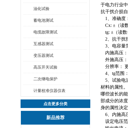
于电力行业中
油化试验
抗干扰介损自
1、准确度
蓄电池测试
Cx: ±（读数
电缆故障测试
tg: ±（读数×
2、抗干扰指
互感器测试
3、电容量
内施高压： 3pF
变压器测试
外施高压： 3pF
分辨率： 更高
高压开关试验
4、tg范围
二次继电保护
5、试验电流
材料的属性。
计量校准仪器仪表
哪些波长的能
部成分的浓度
点击更多分类
身的属性决定
6、内施高
新品推荐
设定电压范围：