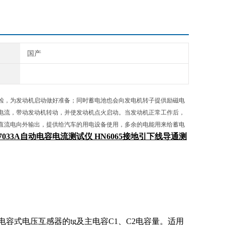
国产
检，为发动机启动做好准备；同时蓄电池也会向发电机转子提供励磁电
电流，带动发动机转动，并使发动机点火启动。当发动机正常工作后，
直流电向外输出，提供给汽车的用电设备使用，多余的电能用来给蓄电
7033A自动电容电流测试仪 HN6065
接地引下线导通测
式电压互感器的tg及主电容C1、C2电容量。适用