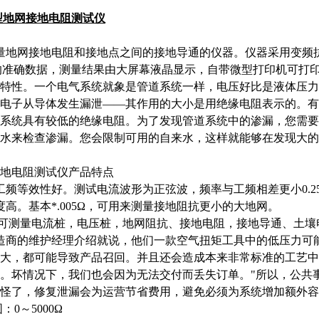
大型地网接地电阻测试仪
量地网接地电阻和接地点之间的接地导通的仪器。仪器采用变频
z的准确数据，测量结果由大屏幕液晶显示，自带微型打印机可打
特性。一个电气系统就象是管道系统一样，电压好比是液体压力
电子从导体发生漏泄――其作用的大小是用绝缘电阻表示的。有
系统具有较低的绝缘电阻。为了发现管道系统中的渗漏，您需要
水来检查渗漏。您会限制可用的自来水，这样就能够在发现大的
地电阻测试仪产品特点
频等效性好。测试电流波形为正弦波，频率与工频相差更小0.25Hz
高。基本*.005Ω，可用来测量接地阻抗更小的大地网。
可测量电流桩，电压桩，地网阻抗、接地电阻，接地导通、土壤
商的维护经理介绍就说，他们一款空气扭矩工具中的低压力可能
大，都可能导致产品召回。并且还会造成本来非常标准的工艺中
。坏情况下，我们也会因为无法交付而丢失订单。"所以，公共
怪了，修复泄漏会为运营节省费用，避免必须为系统增加额外容
0～5000Ω