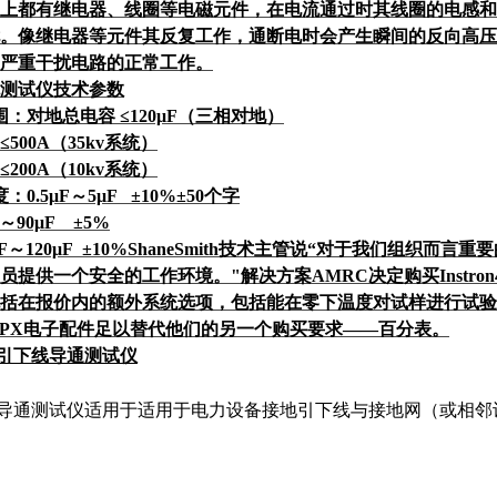
上都有继电器、线圈等电磁元件，在电流通过时其线圈的电感和
。像继电器等元件其反复工作，通断电时会产生瞬间的反向高压
严重干扰电路的正常工作。
测试仪技术参数
：对地总电容 ≤120μF（三相对地）
00A（35kv系统）
00A（10kv系统）
.5μF～5μF ±10%±50个字
0μF ±5%
20μF ±10%ShaneSmith技术主管说“对于我们组织而
提供一个安全的工作环境。"解决方案AMRC决定购买Instron4
括在报价内的额外系统选项，包括能在零下温度对试样进行试验的环
PX电子配件足以替代他们的另一个购买要求——百分表。
引下线导通测试仪
导通测试仪适用于适用于电力设备接地引下线与接地网（或相邻