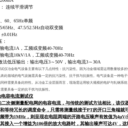
00mA
： 连续平滑调节
5、60、65Hz单频
5/65Hz、47.5/52.5Hz自动双变频
.01Hz
压：
电流1A，工频或变频40-70Hz
流10kV/1A，工频或变频40-70Hz
激法低压输出：输出电压3～50V，输出电流3～30A
测试仪冶金电气设备主要有以下几点特性：抗污染性。因为冶金领域需运用数量较多的
代表此领域的电气设施需具备一定的抗污染性。抗干扰与抗振性。电气设备是一种电子
施同样需要具备此特性。从冶金工业层面而言，现场需运用较大规模的电炉与轧钢系统
其需要具备一定的抗干扰与抗振性。
自动电容电流测试仪
的二次侧测量配电网的电容电流，与传统的测试方法相比，该仪
和等待冗长的调度命令，只需将测量线接于PT的开口三角端就可
频带为1MHz，则呈现在电阻两端的开路电压噪声有效值为4μV(
其接入一个增益为106倍的放大电路时，其输出噪声可达4V，