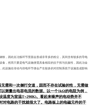
钢铁，因此在冶炼环节里面会形成非常多的粉尘，其间含有较多的导电
设备，然而只要是电气设施便需具备相应的抗干扰与抗振性，因此冶金
，此设施在传动与供电环节便会产生较多的对控制系统于设施造成影响
器无需和一次侧打交道，因而不存在试验的性，无需做
以测量出电容电流的数据。以一个1kΩ的电阻为例，
设温度为室温T=290K)。看起来噪声的电动势并不
这时对电路的干扰就很大了。电路板上的电磁元件的干