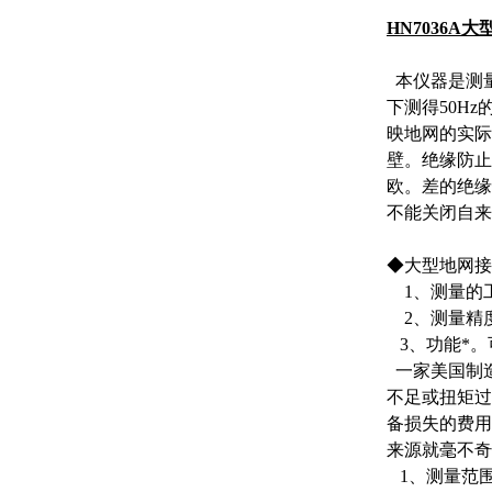
HN7036A
本仪器是测
下测得50H
映地网的实际
壁。绝缘防止
欧。差的绝缘
不能关闭自来
◆大型地网接
1、测量的工
2、测量精度
3、功能*。
一家美国制造
不足或扭矩过
备损失的费用
来源就毫不奇
1、测量范围：