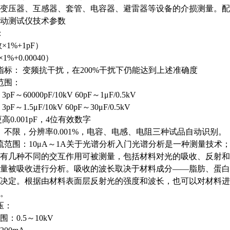
变压器、互感器、套管、电容器、避雷器等设备的介损测量。配
动测试仪技术参数
：
×1%+1pF）
1%+0.00040）
标： 变频抗干扰，在200%干扰下仍能达到上述准确度
范围：
～60000pF/10kV 60pF～1μF/0.5kV
～1.5μF/10kV 60pF～30μF/0.5kV
0.001pF，4位有效数字
： 不限，分辨率0.001%，电容、电感、电阻三种试品自动识别。
范围：10μA～1A关于光谱分析入门光谱分析是一种测量技术
有几种不同的交互作用可被测量，包括材料对光的吸收、反射和
量被吸收进行分析。吸收的波长取决于材料成分——脂肪、蛋白
决定。根据由材料表面层反射光的强度和波长，也可以对材料进
。
压：
0.5～10kV