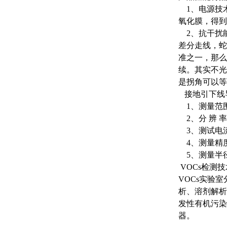
1、电源技术
氧化膜，得到
2、抗干扰能
差分走线，蛇
准之一，那么
续。其实不光
是拐角可以等
接地引下线
1、测量范围：
2、分 辨 率
3、测试电流：
4、测量精度：
5、测量半径
VOCs检测
VOCs实验
析、溶剂解析
发性有机污染
器。