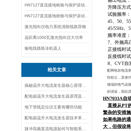
输出电流：2
HN7127直流接地检验与保护误动分析试验仪
升降压方式
试验频率：
HN7127直流接地校验与保护误动分析试验仪
45、50、5
激光指向仪电力系统清除线路异物
45/55Hz、5
频率准度： ±0
远距离1000瓦激光指向仪大功率
7、外施高
输电线路除冰机器人
正接线时试验
反接线时试验电
8、CVT自
相关文章
配网电容电流
性粉尘，其便
领域的电气设
揭秘温升大电流发生器核心原理全解析
的谐波，因此
配电箱温升大电流发生器原理及应用场景详解
HN7033A
直接从
PT
地下管线定位仪主要有哪些功能
繁杂的安措施
配电箱温升大电流发生器技术革新与电力行业应用新篇章
如果电路的通
大，但假设将
脉冲高频直流电源如何与智能系统深度融合？