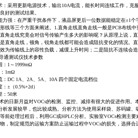
：采用更新电源技术，输出10A电流，能长时间连续工作，克
良好的测试结果。
力强：在严重干扰条件下，液晶屏更后一位数据能稳定在±1个
形线等三个方面来阐述。1.直角走线直角走线一般是PCB布线
直角走线究竟会对信号传输产生多大的影响呢？从原理上说，直
是直角走线，顿角，锐角走线都可能会造成阻抗变化的情况。直
效为传输线上的容性负载，减缓上升时间；二是阻抗不连续会造
导通测试仪技术参数
1～1999mΩ
：1mΩ
DC 1A、2A、5A、10A 四个固定电流档位
±（0.5%+2d）
：50米
技术的日新月益对VOCs的检测、监控、减排有很大的促进作用。本
室分析发展较早，也比较成熟。分析方法为使用采样袋、苏码罐、
等前处理过程后，利用GC或HPLC分析。实验室VOCs检测主
物，制定规范的运输方案防止运输过程中VOCs的损失，选择