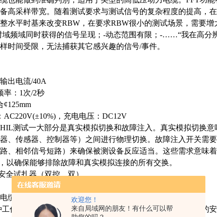
备高采样带宽。随着测试要求与测试信号的复杂程度的提高，在利
整水平时基来改变RBW，在要求RBW很小的测试场景，需要增
时域频域同时获得的信号呈现；-动态范围有限；-……“我在高
样时间受限，无法捕获其它感兴趣的信号/事件。
输出
电流
/40A
率：1次/2秒
¢125mm
C220V(±10%)，充电电压：DC12V
kgHIL测试一大部分是真实模拟切换和故障注入。真实模拟切换
器、传感器、控制器等）之间进行物理切换。故障注入开关需要
路、相邻信号短路）来确保被测设备反应适当。这些需求意味着
电器，以确保能够排除故障和真实模拟连接的所有交换。
电缆安全试扎器（双控、双）
电缆，刺扎安
全。
欢迎您！
来自局域网的朋友！有什么可以帮
种工作模式，并采用双键确认进入工作模式，确保操作人 员的