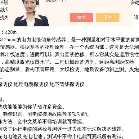
助您的吗？
、B键同时按下)，操作时必须同时按下两个键才能遥控击发，单
线需拉出）。
提示与彩色液晶显示同步功能，在提示下操作，使用更安全、准
：
≤20m
Φ125mm的电力电缆倾角传感器，是一种测量相对于水平面的
传感器。根据基本的物理原理，在一个系统内部，速度是无法测
算出线速度，进而可以计算出直线位移，所以它其实是运用惯性
，高精度激光仪器水平、工程机械设备调平、远距离测距仪器、
姿态测量、盾构顶管应用、大坝检测、地质设备倾斜监测、火炮
。
缆探测仪
地埋电缆探测仪
地下管线探测仪
型。
的功能能够为你节省许多资金。
、电缆识别、测电缆接地故障等多项功能。
作方法，全中文菜单不需培训就可掌握。
解决了运行电缆的路径寻测这一过去根本无法解决的难题。
充电电池及充电电池，测试中不需市电就可完成所有测试。