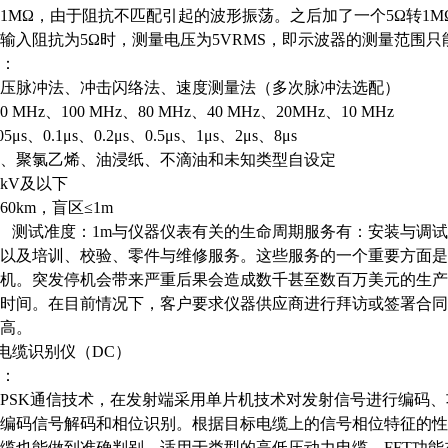
1MΩ，由于阻抗不匹配引起的波形振荡。之后加了一个5Ω转1
输入阻抗为5Ω时，测量电压为5VRMS，即示波器的测量范围只
：
压脉冲法、冲击闪络法、速度测量法（多次脉冲法选配）
00 MHz
、
100 MHz
、
80 MHz
、
40 MHz
、
20MHz
、
10 MHz
05
μ
s
、
0.1
μ
s
、
0.2
μ
s
、
0.5
μ
s
、
1
μ
s
、
2
μ
s
、
8
μ
s
、聚氯乙烯、油浸纸、不滴油和未知类型自设定
5kV
及以下
60km
，盲区
≤
1m
测试准度：
1m与仪器仪表有关的生命周期服务有：安装与调
以及培训、校验、零件与维修服务。这些服务的一个重要方面是
机。突发停机会带来严重后果会造成数千甚至数百万美元的生产
时间。在目前情况下，客户要求仪器供应商进行拜访或签署合同
高。
缆电缆识别仪（DC）
：
PSK通信技术，在发射端采用单片机技术对发射信号进行编码
编码信号解码和相位识别。根据目标电缆上的信号相位特征的性
缆也能做到准确判别，适用于类型的高低压动力电缆。FFT功