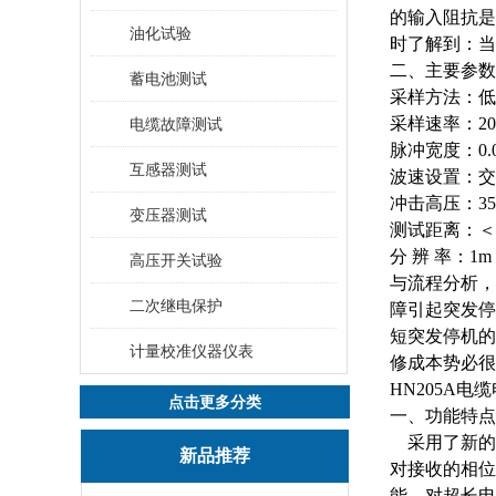
的输入阻抗是
油化试验
时了解到：当
二、主要参数
蓄电池测试
采样方法：低
采样速率：
2
电缆故障测试
脉冲宽度：
0.
互感器测试
波速设置：交
冲击高压：
3
变压器测试
测试距离：＜
分
辨
率：
1m
高压开关试验
与流程分析，
二次继电保护
障引起突发停
短突发停机的
计量校准仪器仪表
修成本势必很
HN205A电
点击更多分类
一、功能特点
采用了新的
新品推荐
对接收的相位
能，对超长电