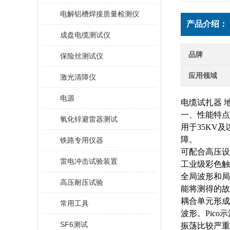
电解铝槽焊接质量检测仪
产品介绍：
成盘电缆测试仪
品牌
保险丝测试仪
应用领域
激光清障仪
电源
电缆试扎器 
一、性能特点
氧化锌避雷器测试
用于
35KV
障。
铁路专用仪器
可配合高压设
雷电冲击试验装置
工业级彩色触
全局波形和局
高压耐压试验
能将测得的故
耦合单元形成
常用工具
波形。Pic
SF6测试
振荡比较严重