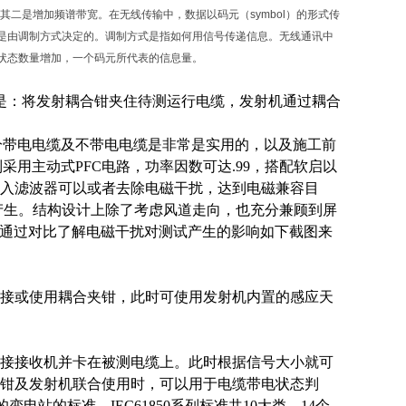
二是增加频谱带宽。在无线传输中，数据以码元（symbol）的形式传
是由调制方式决定的。调制方式是指如何用信号传递信息。无线通讯中
状态数量增加，一个码元所代表的信息量。
程是：将发射耦合钳夹住待测运行电缆，发射机通过耦合
区分带电电缆及不带电电缆是非常是实用的，以及施工前
用主动式PFC电路，功率因数可达.99，搭配软启以
入滤波器可以或者去除电磁干扰，达到电磁兼容目
产生。结构设计上除了考虑风道走向，也充分兼顾到屏
。通过对比了解电磁干扰对测试产生的影响如下截图来
。
接或使用耦合夹钳，此时可使用发射机内置的感应天
接接收机并卡在被测电缆上。此时根据信号大小就可
钳及发射机联合使用时，可以用于电缆带电状态判
变电站的标准，IEC61850系列标准共10大类、14个