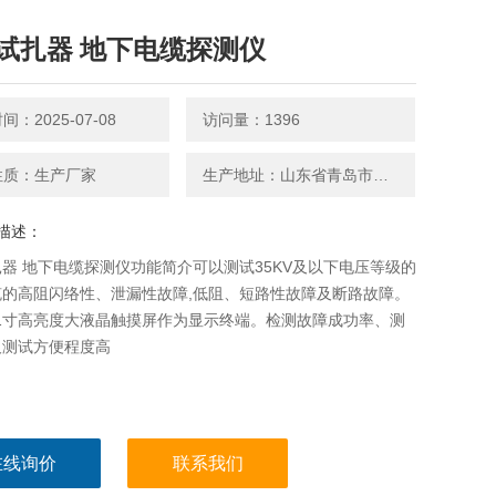
试扎器 地下电缆探测仪
：2025-07-08
访问量：1396
性质：生产厂家
生产地址：山东省青岛市平度南京路27号
描述：
器 地下电缆探测仪功能简介可以测试35KV及以下电压等级的
缆的高阻闪络性、泄漏性故障,低阻、短路性故障及断路故障。
.1寸高亮度大液晶触摸屏作为显示终端。检测故障成功率、测
及测试方便程度高
在线询价
联系我们