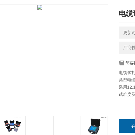
电缆
更新时间
厂商
简要
电缆试扎
类型电
采用12
试准度