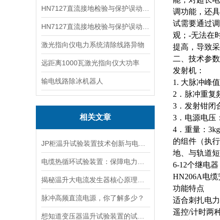
HN7127直流接地检验与保护误动分析试验仪
调功能，还具
试需要通过调
HN7127直流接地校验与保护误动分析试验仪
观；-无法在
激光指向仪电力系统清除线路异物
提高，导致采
二、技术参数
远距离1000瓦激光指向仪大功率
发射机：
输电线路除冰机器人
1.
大
脉冲峰值
2．脉冲重复频
3．发射钳闭合
相关文章
3．电源电压：A
4．重量：3
的组件（执行
JP柜温升试验装置技术创新与电力行业质量保障的先锋
地、与轨道短
电缆热循环试验装置：保障电力传输稳定的关键
6-12个继
HN206A
揭秘温升大电流发生器核心原理全解析
功能特点
脉冲高频直流电源，你了解多少？
适合刺扎电力
遥控
/计时两
想知道变压器温升试验装置的试验方法就看看这些吧