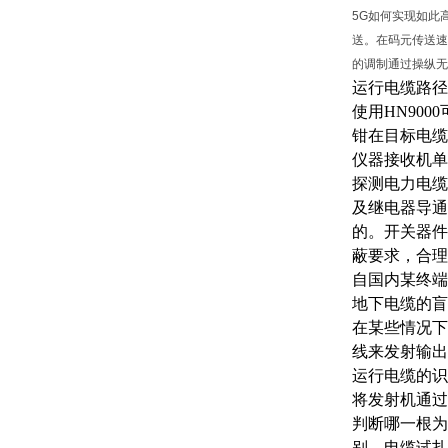
5G如何实现如此
送。在码元传送速
的调制通过操纵无
运行电缆路径
使用
HN90
钳在目标电缆
仪器接收机单
探测电力电缆
及继电器导通
的。开关器件
蔽要求，合理
自国内某终端
地下电缆的盲
在某些情况下
线来发射输出
运行电缆的识
将发射机通过
判断哪一根为
别。电缆试扎