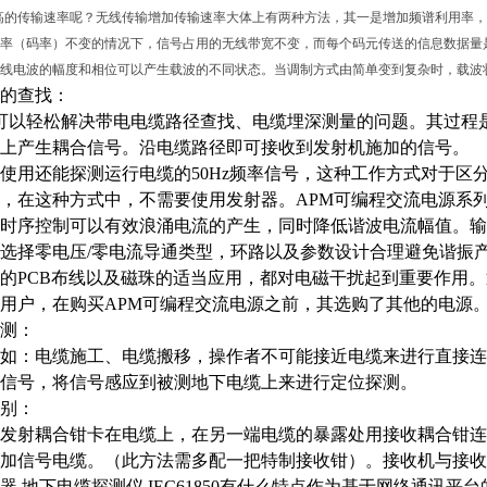
高的传输速率呢？无线传输增加传输速率大体上有两种方法，其一是增加频谱利用率，其
率（码率）不变的情况下，信号占用的无线带宽不变，而每个码元传送的信息数据量
线电波的幅度和相位可以产生载波的不同状态。当调制方式由简单变到复杂时，载波
的查找：
00可以轻松解决带电电缆路径查找、电缆埋深测量的问题。其过
上产生耦合信号。沿电缆路径即可接收到发射机施加的信号。
使用还能探测运行电缆的
50Hz频率信号，这种工作方式对于
，在这种方式中，不需要使用发射器。APM可编程交流电源系列采
时序控制可以有效浪涌电流的产生，同时降低谐波电流幅值。输
选择零电压/零电流导通类型，环路以及参数设计合理避免谐振
的PCB布线以及磁珠的适当应用，都对电磁干扰起到重要作用
用户，在购买APM可编程交流电源之前，其选购了其他的电源
测：
如：电缆施工、电缆搬移，操作者不可能接近电缆来进行直接连
信号，将信号感应到被测地下电缆上来进行定位探测。
别：
发射耦合钳卡在电缆上，在另一端电缆的暴露处用接收耦合钳连
加信号电缆。（此方法需多配一把特制接收钳）。接收机与接收
器 地下电缆探测仪
IEC61850有什么特点作为基于网络通讯平台的