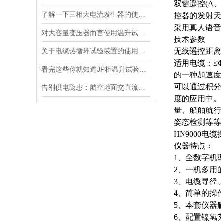
双键遥控
(A
了解一下三相大电流发生器的使用方法及注意事项吧
控器的发射天
采用真人语音
对大容量变压器而言使用温升试验装置是相当重要
技术参数
关于电缆热循环试验装置的使用方法看看本篇吧
无线遥控距离
适用电缆：
≤
看完这些你就知道JP柜温升试验装置的软件信息了
的一种加速度
可以通过积分
告别供电隐患：航空地面交直流电源安全指南
度的应用中。
量、船舶航行
姿态检测等等
HN9000电
仪器特点：
1、全数字机
2、一机多用
3、电缆寻径
4、简单的操
5、本套仪器
6、配置镍氢