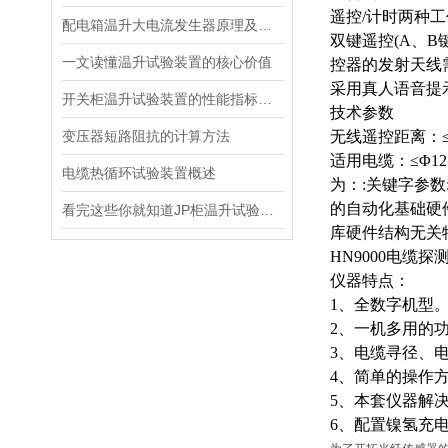
遥控
/计时两种
配电箱温升大电流发生器原理及应用场景详解
双键遥控
(A、
一文读懂温升试验装置的核心价值
控器的发射天线
采用真人语音提
开关柜温升试验装置的性能指标与评估方法深入解读
技术参数
变压器短路阻抗的计算方法
无线遥控距离：
适用电缆：
≤Φ
电缆热循环试验装置概述
为：:关键字参数
的自动化基础硬件
看完这些你就知道JP柜温升试验装置的软件信息了
库硬件结构无关
HN9000电缆探
仪器特点：
1、全数字机型
2、一机多用的
3、电缆寻径、
4、简单的操作
5、本套仪器解
6、配置镍氢充