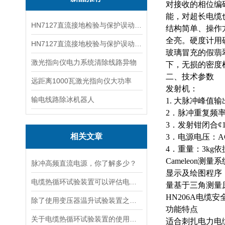
对接收的相位编
能，对超长电缆
HN7127直流接地检验与保护误动分析试验仪
结构简单、操作
全亮。硬度计用
HN7127直流接地校验与保护误动分析试验仪
玻璃冒充的假翡
激光指向仪电力系统清除线路异物
下，无损的密度
二、技术参数
远距离1000瓦激光指向仪大功率
发射机：
输电线路除冰机器人
1.
大
脉冲峰值
输
2．脉冲重复频率
3．发射钳闭合¢1
相关文章
3．电源电压：AC
4．重量：3kg
Cameleon
脉冲高频直流电源，你了解多少？
显示及绘图程序
电缆热循环试验装置可以评估电缆在各种温度条件下的性能
量基于三角测量
HN206A电缆
除了使用变压器温升试验装置之外的几种温升试验的方法的优缺点
功能特点
关于电缆热循环试验装置的使用方法看看本篇吧
适合刺扎电力电