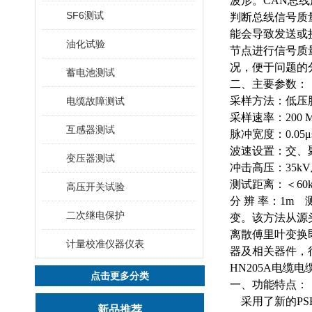
波形。CAN总
SF6测试
判断总线信号质
能会导致发送或
油化试验
节点进行信号质
况，便于问题的
蓄电池测试
二、主要参数：
采样方法：低压
电缆故障测试
采样速率：
200 
互感器测试
脉冲宽度：
0.05
μ
波速设置：交、
变压器测试
冲击高压：
35kV
测试距离：＜
60
高压开关试验
分
辨
率：
1m
二次继电保护
变。该方法从源头
离散傅里叶变换
计量校准仪器仪表
器及相关器件，
HN205A电缆
点击更多分类
一、功能特点：
采用了新的
P
新品推荐