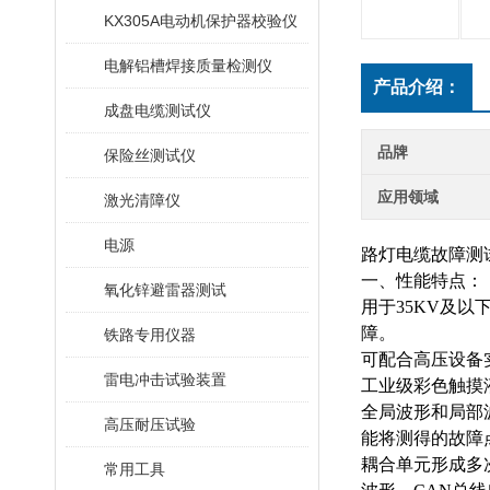
KX305A电动机保护器校验仪
电解铝槽焊接质量检测仪
产品介绍：
成盘电缆测试仪
品牌
保险丝测试仪
应用领域
激光清障仪
电源
路灯电缆故障测
一、性能特点：
氧化锌避雷器测试
用于
35KV及
障。
铁路专用仪器
可配合高压设备
雷电冲击试验装置
工业级彩色触摸
全局波形和局部
高压耐压试验
能将测得的故障
耦合单元形成多
常用工具