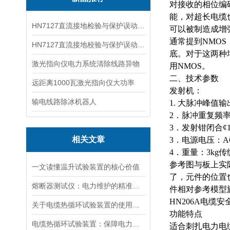
对接收的相位编
能，对超长电缆也
HN7127直流接地检验与保护误动分析试验仪
可以被制造成增
通常提到NMO
HN7127直流接地校验与保护误动分析试验仪
底。对于这两种
激光指向仪电力系统清除线路异物
用NMOS。
二、技术参数
远距离1000瓦激光指向仪大功率
发射机：
输电线路除冰机器人
1.
大
脉冲峰值
输
2．脉冲重复频率
3．发射钳闭合¢1
相关文章
3．电源电压：AC
4．重量：3k
参考图与板上实
一文读懂温升试验装置的核心价值
了，元件的位置
熔断器测试仪：电力维护的精准守护者
件相对参考模型
HN206A电缆
关于电缆热循环试验装置的使用方法看看本篇吧
功能特点
电缆热循环试验装置：保障电力传输稳定的关键
适合刺扎电力电