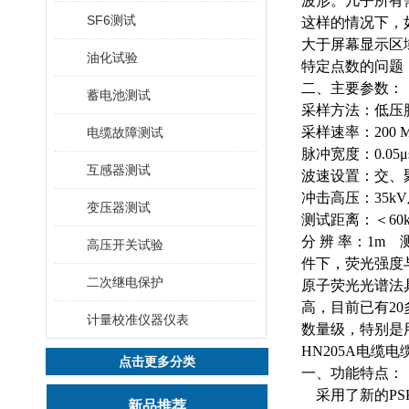
波形。几乎所有
SF6测试
这样的情况下，
大于屏幕显示区
油化试验
特定点数的问题
二、主要参数：
蓄电池测试
采样方法：低压
采样速率：
200 
电缆故障测试
脉冲宽度：
0.05
μ
互感器测试
波速设置：交、
冲击高压：
35kV
变压器测试
测试距离：＜
60
分
辨
率：
1m
高压开关试验
件下，荧光强度与
二次继电保护
原子荧光光谱法
高，目前已有2
计量校准仪器仪表
数量级，特别是
HN205A电缆
点击更多分类
一、功能特点：
采用了新的
P
新品推荐