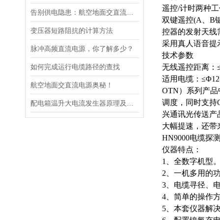
遥控
/计时两种
告别供电隐患：航空地面交直流电源安全指南
双键遥控
(A、
变压器短路阻抗的计算方法
控器的发射天线
采用真人语音提
脉冲高频直流电源，你了解多少？
技术参数
如何完成运行电缆路径的查找
无线遥控距离：
适用电缆：
≤Φ
航空地面交直流电源奥秘！
OTN）系列产
调度，同时支持
配电箱温升大电流发生器原理及应用场景详解
兴通讯光传送产
大幅提速，还带
HN9000电缆探
仪器特点：
1、全数字机型
2、一机多用的
3、电缆寻径、
4、简单的操作
5、本套仪器解