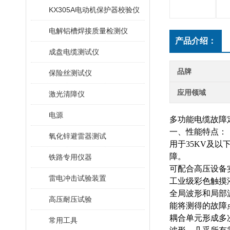
KX305A电动机保护器校验仪
电解铝槽焊接质量检测仪
产品介绍：
成盘电缆测试仪
品牌
保险丝测试仪
应用领域
激光清障仪
电源
多功能电缆故障
一、性能特点：
氧化锌避雷器测试
用于
35KV及
障。
铁路专用仪器
可配合高压设备
雷电冲击试验装置
工业级彩色触摸
全局波形和局部
高压耐压试验
能将测得的故障
耦合单元形成多
常用工具