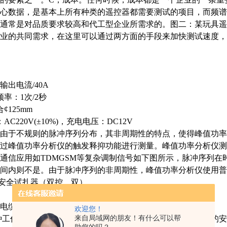
心数据，是基本上所有种类的遥控器都需要测试的项目，而频谱
通常是对品质要求较高和代工型企业所需求的。图二：某玩具遥
业的共同需求，在这里可以通过两方面的手段来加快测试速度，
输出
电流
/40A
率：1次/2秒
¢125mm
C220V(±10%)，充电电压：DC12V
kg由于不规则的脉冲序列分布，其非周期性的特点，使得峰值功
过峰值功率分析仪的触发释抑功能进行测量。峰值功率分析仪测
通信应用如TDMGSM等复杂调制信号如下图所示，脉冲序列
间内则不是。由于脉冲序列的非周期性，峰值功率分析仪使用普
电缆安全试扎器（双控、双）
电缆，刺扎安
全。
欢迎您！
来自局域网的朋友！有什么可以帮
种工作模式，并采用双键确认进入工作模式，确保操作人 员的