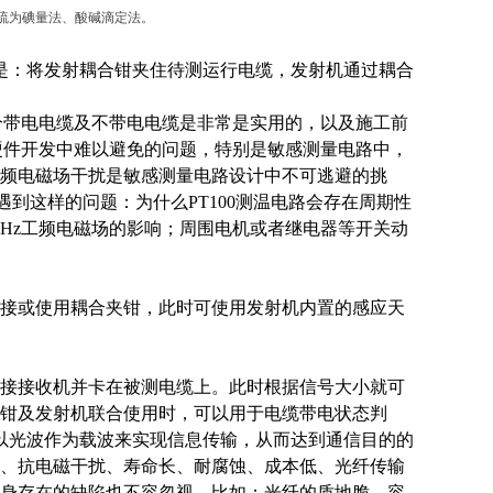
硫为碘量法、酸碱滴定法。
程是：将发射耦合钳夹住待测运行电缆，发射机通过耦合
区分带电电缆及不带电电缆是非常是实用的，以及施工前
硬件开发中难以避免的问题，特别是敏感测量电路中，
频电磁场干扰是敏感测量电路设计中不可逃避的挑
遇到这样的问题：为什么PT100测温电路会存在周期性
Hz工频电磁场的影响；周围电机或者继电器等开关动
接或使用耦合夹钳，此时可使用发射机内置的感应天
接接收机并卡在被测电缆上。此时根据信号大小就可
钳及发射机联合使用时，可以用于电缆带电状态判
以光波作为载波来实现信息传输，从而达到通信目的的
、抗电磁干扰、寿命长、耐腐蚀、成本低、光纤传输
身存在的缺陷也不容忽视，比如：光纤的质地脆，容