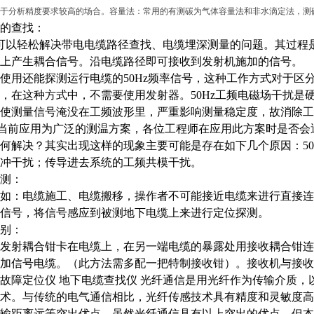
于分析精度要求较高的场合。容量法：常用的有测碳为气体容量法和非水滴定法，测
的查找：
00可以轻松解决带电电缆路径查找、电缆埋深测量的问题。其过
上产生耦合信号。沿电缆路径即可接收到发射机施加的信号。
使用还能探测运行电缆的
50Hz频率信号，这种工作方式对于
，在这种方式中，不需要使用发射器。50Hz工频电磁场干扰是
使测量信号淹没在工频波形里，严重影响测量稳定度，故消除工
0是当前应用为广泛的测温方案，各位工程师在应用此方案时是否会
何解决？其实出现这样的现象主要可能是存在如下几个原因：50
冲干扰；传导进去系统的工频共模干扰。
测：
如：电缆施工、电缆搬移，操作者不可能接近电缆来进行直接连
信号，将信号感应到被测地下电缆上来进行定位探测。
别：
发射耦合钳卡在电缆上，在另一端电缆的暴露处用接收耦合钳连
加信号电缆。（此方法需多配一把特制接收钳）。接收机与接收
故障定位仪 地下电缆查找仪
光纤通信是用光纤作为传输介质，
术。与传统的电气通信相比，光纤传感技术具有精度和灵敏度高
输距离远等突出优点。虽然光纤通信具有以上突出的优点，但本