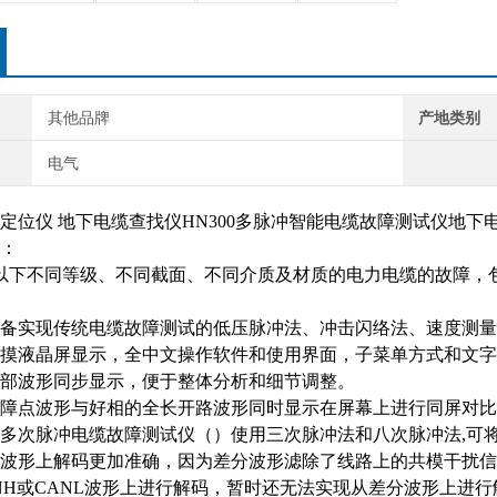
其他品牌
产地类别
电气
定位仪 地下电缆查找仪HN300多脉冲智能电缆故障测试仪地下
：
及以下不同等级、不同截面、不同介质及材质的电力电缆的故障，
备实现传统电缆故障测试的低压脉冲法、冲击闪络法、速度测量
摸液晶屏显示，全中文操作软件和使用界面，子菜单方式和文字
部波形同步显示，便于整体分析和细节调整。
障点波形与好相的全长开路波形同时显示在屏幕上进行同屏对比
多次脉冲电缆故障测试仪（）使用三次脉冲法和八次脉冲法,可
波形上解码更加准确，因为差分波形滤除了线路上的共模干扰信号。但
H或CANL波形上进行解码，暂时还无法实现从差分波形上进行解码。