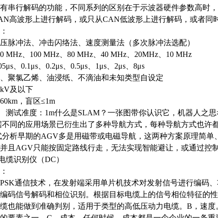
有串行解码的功能，不同系列的区别在于示波器硬件参数高时，
AN高波形上进行解码，或只从CAN低波形上进行解码，或者同时
：
压脉冲法、冲击闪络法、速度测量法（多次脉冲法选配）
00 MHz
、
100 MHz
、
80 MHz
、
40 MHz
、
20MHz
、
10 MHz
05
μ
s
、
0.1
μ
s
、
0.2
μ
s
、
0.5
μ
s
、
1
μ
s
、
2
μ
s
、
8
μ
s
、聚氯乙烯、油浸纸、不滴油和未知类型自设定
5kV
及以下
60km
，盲区
≤
1m
测试准度：
1m什么是SLAM？一张图带你认识它，机器人之思
据不同的应用场景已衍生出了多种导航方式，每种导航方式也许都
式分析早期的AGV多是用磁带或电磁导航，这两种方案原理简
并且AGV只能按固定路线行走，无法实现智能避让，或通过控
缆电缆识别仪（DC）
：
PSK通信技术，在发射端采用单片机技术对发射信号进行编码
编码信号解码和相位识别。根据目标电缆上的信号相位特征的性
缆也能做到准确判别，适用于类型的高低压动力电缆。B，速度
的要素之一。C，成本。任何时候，成本都是一个企业的一条重