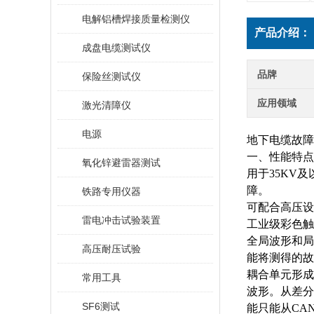
电解铝槽焊接质量检测仪
产品介绍：
成盘电缆测试仪
品牌
保险丝测试仪
应用领域
激光清障仪
电源
地下电缆故障
一、性能特点
氧化锌避雷器测试
用于
35KV
障。
铁路专用仪器
可配合高压设
雷电冲击试验装置
工业级彩色触
全局波形和局
高压耐压试验
能将测得的故
耦合单元形成
常用工具
波形。从差分
SF6测试
能只能从CAN