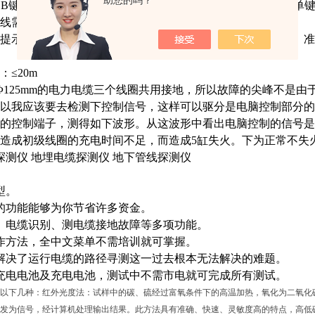
助您的吗？
、B键同时按下)，操作时必须同时按下两个键才能遥控击发，单
线需拉出）。
提示与彩色液晶显示同步功能，在提示下操作，使用更安全、准
：
≤20m
Φ125mm的电力电缆三个线圈共用接地，所以故障的尖峰不是
以我应该要去检测下控制信号，这样可以驱分是电脑控制部分的
的控制端子，测得如下波形。从这波形中看出电脑控制的信号是
造成初级线圈的充电时间不足，而造成5缸失火。下为正常不失
缆探测仪
地埋电缆探测仪
地下管线探测仪
型。
的功能能够为你节省许多资金。
、电缆识别、测电缆接地故障等多项功能。
作方法，全中文菜单不需培训就可掌握。
解决了运行电缆的路径寻测这一过去根本无法解决的难题。
充电电池及充电电池，测试中不需市电就可完成所有测试。
以下几种：红外光度法：试样中的碳、硫经过富氧条件下的高温加热，氧化为二氧化
发为信号，经计算机处理输出结果。此方法具有准确、快速、灵敏度高的特点，高低