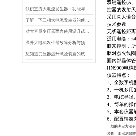
双键遥控
(A
认识直流大电流发生器：功能与适用范围
控器的发射天
采用真人语音
了解一下三相大电流发生器的使用方法及注意事项吧
技术参数
对大容量变压器而言使用温升试验装置是相当重要
无线遥控距离
适用电缆：
≤
温升大电流发生器故障分析与预防措施
脑来控制，所
脑对点火线圈
想知道变压器温升试验装置的试验方法就看看这些吧
圈内部晶体管
HN9000电
仪器特点：
1、全数字机
2、一机多用
3、电缆寻径
4、简单的操
5、本套仪器
6、配置镍氢
一般的测定方法有
吸收，由探测器转