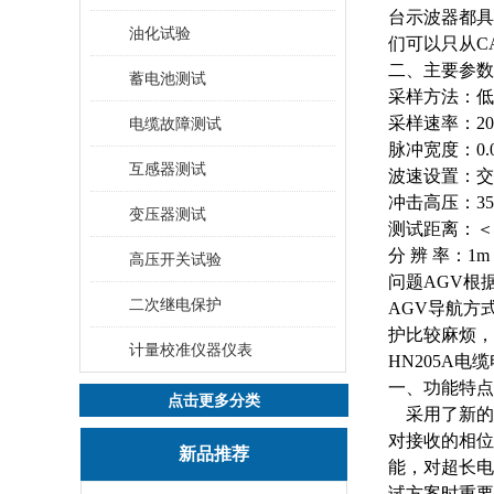
台示波器都具
油化试验
们可以只从C
二、主要参数
蓄电池测试
采样方法：低
采样速率：
2
电缆故障测试
脉冲宽度：
0.
互感器测试
波速设置：交
冲击高压：
3
变压器测试
测试距离：＜
分
辨
率：
1m
高压开关试验
问题AGV根
二次继电保护
AGV导航方
护比较麻烦，
计量校准仪器仪表
HN205A电
一、功能特点
点击更多分类
采用了新的
对接收的相位
新品推荐
能，对超长电
试方案时重要