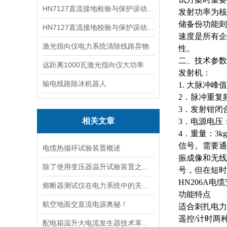
HN7127直流接地检验与保护误动分析试验仪
发射功率为核
储备份功能则
HN7127直流接地校验与保护误动分析试验仪
速度是所有企
激光指向仪电力系统清除线路异物
性。
二、技术参数
远距离1000瓦激光指向仪大功率
发射机：
输电线路除冰机器人
1.
大
脉冲峰值
2．脉冲重复频
3．发射钳闭合
相关文章
3．电源电压：A
4．重量：3
信号。需要通
电缆热循环试验装置概述
振成像和无线
除了使用变压器温升试验装置之外的几种温升试验的方法的优缺点
号，但在短时
HN206A
熔断器测试仪在电力系统中的关键作用
功能特点
航空地面交直流电源奥秘！
适合刺扎电力
遥控
/计时两
配电箱温升大电流发生器技术革新与电力行业应用新篇章