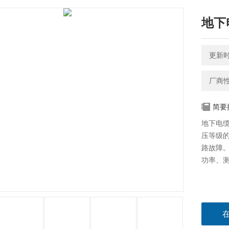
地下
更新时间
厂商
简要
地下电缆
压等级
路故障。
功率、