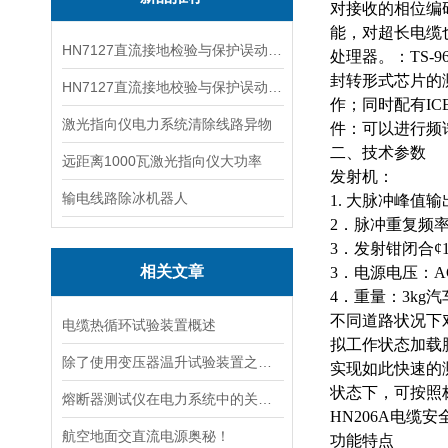
对接收的相位编
能，对超长电缆也
HN7127直流接地检验与保护误动分析试验仪
处理器。：TS-
封转形式芯片的测
HN7127直流接地校验与保护误动分析试验仪
作；同时配有ICEa
激光指向仪电力系统清除线路异物
件：可以进行频
二、技术参数
远距离1000瓦激光指向仪大功率
发射机：
输电线路除冰机器人
1.
大
脉冲峰值
输
2．脉冲重复频率
3．发射钳闭合¢1
相关文章
3．电源电压：AC
4．重量：3k
不同道路状况下
电缆热循环试验装置概述
拟工作状态加载脉
除了使用变压器温升试验装置之外的几种温升试验的方法的优缺点
实现如此快速的测
状态下，可按照标
熔断器测试仪在电力系统中的关键作用
HN206A电缆
航空地面交直流电源奥秘！
功能特点