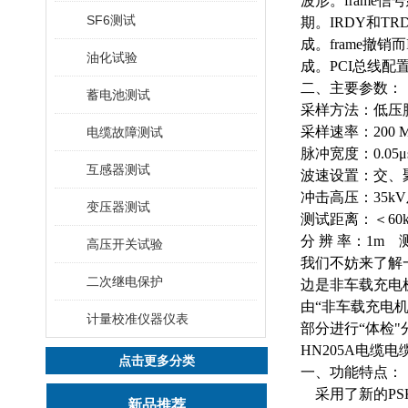
波形。fram
SF6测试
期。IRDY和
成。frame撤
油化试验
成。PCI总线
二、主要参数：
蓄电池测试
采样方法：低压
采样速率：
200 
电缆故障测试
脉冲宽度：
0.05
μ
互感器测试
波速设置：交、
冲击高压：
35kV
变压器测试
测试距离：＜
60
分
辨
率：
1m
高压开关试验
我们不妨来了解
二次继电保护
边是非车载充电
由“非车载充电
计量校准仪器仪表
部分进行“体检"
HN205A电缆
点击更多分类
一、功能特点：
采用了新的
P
新品推荐