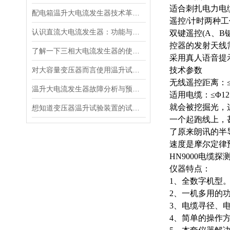
适合刺扎电力电
配电箱温升大电流发生器技术革新与电力行业应用新篇章
遥控
/计时两种
认识直流大电流发生器：功能与适用范围
双键遥控
(A、
控器的发射天线
了解一下三相大电流发生器的使用方法及注意事项吧
采用真人语音提
对大容量变压器而言使用温升试验装置是相当重要
技术参数
无线遥控距离：
温升大电流发生器故障分析与预防措施
适用电缆：
≤Φ
就会被挖掘光，
想知道变压器温升试验装置的试验方法就看看这些吧
一个起跑线上，
了原来朗讯的半
速度是摩尔定律
HN9000电缆探
仪器特点：
1、全数字机型
2、一机多用的
3、电缆寻径、
4、简单的操作