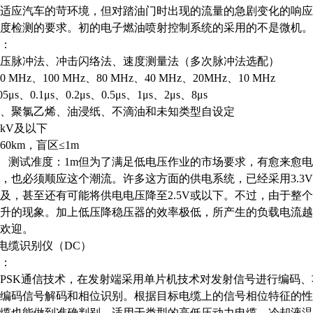
适应汽车的苛环境，但对踏油门时出现的流量的急剧变化的响应
度检测的要求。初的电子燃油喷射控制系统的采用的不是微机。
：
压脉冲法、冲击闪络法、速度测量法（多次脉冲法选配）
00 MHz
、
100 MHz
、
80 MHz
、
40 MHz
、
20MHz
、
10 MHz
05
μ
s
、
0.1
μ
s
、
0.2
μ
s
、
0.5
μ
s
、
1
μ
s
、
2
μ
s
、
8
μ
s
、聚氯乙烯、油浸纸、不滴油和未知类型自设定
5kV
及以下
60km
，盲区
≤
1m
测试准度：
1m但为了满足低电压作业的市场要求，有愈来愈
，也必须顺应这个潮流。许多这方面的供电系统，已经采用3.3
及，甚至还有可能将供电电压降至2.5V或以下。不过，由于整
升的现象。加上低压降稳压器的效率极低，所产生的负载电流越
欢迎。
缆电缆识别仪（DC）
：
PSK通信技术，在发射端采用单片机技术对发射信号进行编码
编码信号解码和相位识别。根据目标电缆上的信号相位特征的性
缆也能做到准确判别，适用于类型的高低压动力电缆。冷却液温