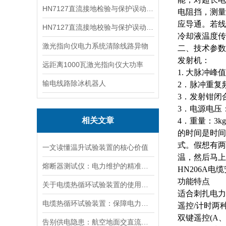
HN7127直流接地检验与保护误动分析试验仪
电阻挡，测量
应导通。若线
HN7127直流接地校验与保护误动分析试验仪
冷却液温度传
激光指向仪电力系统清除线路异物
二、技术参数
发射机：
远距离1000瓦激光指向仪大功率
1.
大
脉冲峰值
输电线路除冰机器人
2．脉冲重复频
3．发射钳闭合
3．电源电压：A
相关文章
4．重量：3
的时间是时间
式。假想有两
一文读懂温升试验装置的核心价值
温，然后马上
熔断器测试仪：电力维护的精准守护者
HN206A
功能特点
关于电缆热循环试验装置的使用方法看看本篇吧
适合刺扎电力
电缆热循环试验装置：保障电力传输稳定的关键
遥控
/计时两
双键遥控
(A
告别供电隐患：航空地面交直流电源安全指南