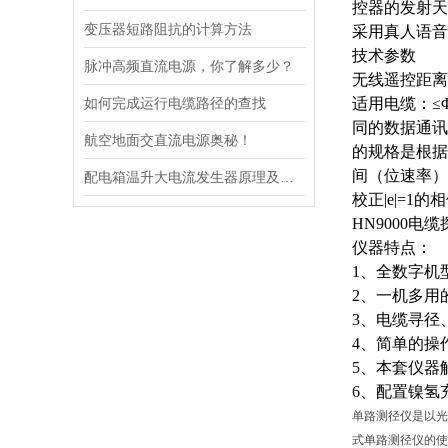
控器的发射天
变压器短路阻抗的计算方法
采用真人语音
技术参数
脉冲高频直流电源，你了解多少？
无线遥控距离
如何完成运行电缆路径的查找
适用电缆：
≤
同的数据通讯
航空地面交直流电源奥秘！
的规格是根据
间（位速率）
配电箱温升大电流发生器原理及应用场景详解
校正|e|=1
HN9000电
仪器特点：
1、全数字机
2、一机多用
3、电缆寻径
4、简单的操
5、本套仪器
6、配置镍氢
单路测径仪是以光
式单路测径仪的使