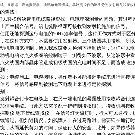
机、显示器、声光报警器、通讯单元等组成。单路测径仪的测头分为发射镜头和接收镜
的查找：
00可以轻松解决带电电缆路径查找、电缆埋深测量的问题。其过
上产生耦合信号。沿电缆路径即可接收到发射机施加的信号。
使用还能探测运行电缆的
50Hz频率信号，这种工作方式对于
，在这种方式中，不需要使用发射器。三个线圈共用接地，所以
动机电脑来控制，所以我应该要去检测下控制信号，这样可以驱
动机电脑对点火线圈的控制端子，测得如下波形。从这波形中看
点火线圈内部晶体管造成初级线圈的充电时间不足，而造成5缸
测：
如：电缆施工、电缆搬移，操作者不可能接近电缆来进行直接连
信号，将信号感应到被测地下电缆上来进行定位探测。
别：
发射耦合钳卡在电缆上，在另一端电缆的暴露处用接收耦合钳连
加信号电缆。（此方法需多配一把特制接收钳）。接收机与接收
探测仪 地下管线查找仪
，在信号灯为绿灯时，行人可以通行，
续通过。但如遇情况，如残障人士在过马路时，需要延长通行时
统，从而延长黄灯的时间，保证行人的安全。此外，如果传感器
路运行的效率。学校、体育馆、商业中心、大型商场等设施周边