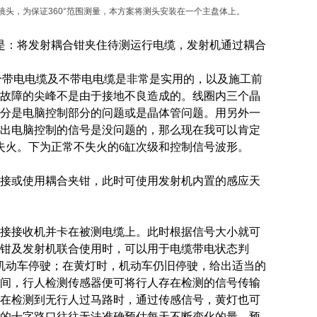
头，为保证360°范围测量，本方案将测头安装在一个主盘体上。
程是：将发射耦合钳夹住待测运行电缆，发射机通过耦合
区分带电电缆及不带电电缆是非常是实用的，以及施工前
故障的尖峰不是由于接地不良造成的。线圈内三个晶
分是电脑控制部分的问题或是晶体管问题。用另外一
出电脑控制的信号是没问题的，那么现在我可以肯定
失火。下为正常不失火的6缸次级和控制信号波形。
接或使用耦合夹钳，此时可使用发射机内置的感应天
接接收机并卡在被测电缆上。此时根据信号大小就可
钳及发射机联合使用时，可以用于电缆带电状态判
机动车停驶；在黄灯时，机动车仍旧停驶，给出适当的
间，行人检测传感器便可将行人存在检测的信号传输
在检测到无行人过马路时，通过传感信号，黄灯也可
的十字路口往往无法准确预估每天不断变化的量，预