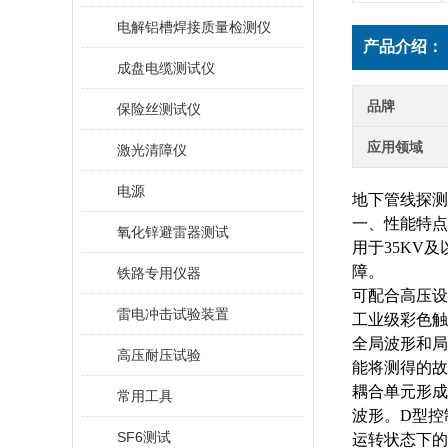
电解铝槽焊接质量检测仪
产品介绍：
成盘电缆测试仪
品牌
保险丝测试仪
应用领域
激光清障仪
电源
地下管线探测
一、性能特点
氧化锌避雷器测试
用于
35KV
障。
铁路专用仪器
可配合高压设
雷电冲击试验装置
工业级彩色触
全局波形和局
高压耐压试验
能将测得的故
耦合单元形成
常用工具
波形。D型控
SF6测试
运转状态下的