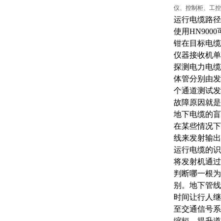
仪、控制柜、工控
运行电缆路径
使用
HN90
钳在目标电缆
仪器接收机单
探测电力电缆
体管分别由发
个通道测试发
故障原因就是
地下电缆的盲
在某些情况下
线来发射输出
运行电缆的识
将发射机通过
判断哪一根为
别。地下管线
时间让行人继
至交通信号系
缩短，提升道