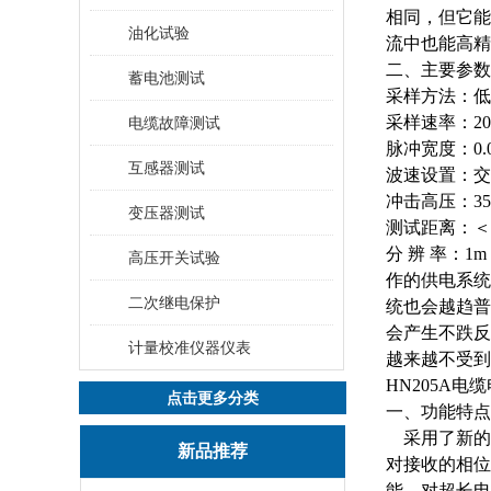
相同，但它能
油化试验
流中也能高精
二、主要参数
蓄电池测试
采样方法：低
采样速率：
2
电缆故障测试
脉冲宽度：
0.
互感器测试
波速设置：交
冲击高压：
3
变压器测试
测试距离：＜
分
辨
率：
1m
高压开关试验
作的供电系统
二次继电保护
统也会越趋普
会产生不跌反
计量校准仪器仪表
越来越不受到
HN205A电
点击更多分类
一、功能特点
采用了新的
新品推荐
对接收的相位
能，对超长电