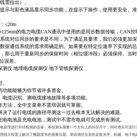
线需拉出）。
提示与彩色液晶显示同步功能，在提示下操作，使用更安全、准
：
≤20m
Φ125mm的电力电缆CAN通讯中使用的是同步数据传输，CA
系统对位同步的要求是不同，为了满足其要求，我们必须更加深
数据通信系统的需求而确定的。如果要在特定位速率下实现的总
，那么用于重新同步的保留时间（相位缓冲段）必须保持。当时
的相位误差。
缆探测仪
地埋电缆探测仪
地下管线探测仪
型。
的功能能够为你节省许多资金。
、电缆识别、测电缆接地故障等多项功能。
作方法，全中文菜单不需培训就可掌握。
解决了运行电缆的路径寻测这一过去根本无法解决的难题。
充电电池及充电电池，测试中不需市电就可完成所有测试。
电原理进行外径检测的设备，单组测头测量一个方向上的外径尺寸，同时测头可进行3
用很大程度上解决了椭圆度等的测量问题。单路测径仪系统是集光学、机械、电子电