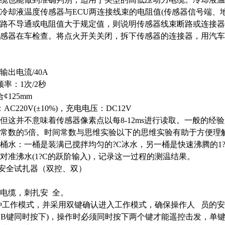
冷却液温度传感器与ECU两连接线束的电阻值(传感器信号端、
路不导通或电阻值大于规定值，则说明传感器线束断路或连接器
感器在车检查。将点火开关关闭，拆下传感器的连接器，用汽车
输出
电流
/40A
率：1次/2秒
¢125mm
C220V(±10%)，充电电压：DC12V
kg但这并不意味着传感器像素点以每8-12ms进行读取。一般的
常数的5倍。时间常数与思维实验以下的思维实验有助于方便理
桶水：一桶是装满已搅拌均匀的?C冰水，另一桶是快速沸腾的1
对准沸水(1?C的跃阶输入)，记录这一过程的测温结果。
电缆安全试扎器（双控、双）
电缆，刺扎安
全。
种工作模式，并采用双键确认进入工作模式，确保操作人 员的
、B键同时按下)，操作时必须同时按下两个键才能遥控击发，单