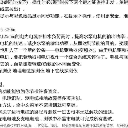
、B键同时按下)，操作时必须同时按下两个键才能遥控击发，单
线需拉出）。
提示与彩色液晶显示同步功能，在提示下操作，使用更安全、准
：
≤20m
Φ125mm的电力电缆在排水负荷高时，提高水泵电机的输出功
电机的转速，减少水泵的输出功率，从而达到节能的目的。变频
也引入了一个新的设备——电机驱动器(变频器)。由于电机驱
电机，要把驱动器和电机视作一个综合系统来评估了。电机与驱
变的，而是随着转速(负载)的不同而变化。
缆探测仪
地埋电缆探测仪
地下管线探测仪
型。
的功能能够为你节省许多资金。
、电缆识别、测电缆接地故障等多项功能。
作方法，全中文菜单不需培训就可掌握。
解决了运行电缆的路径寻测这一过去根本无法解决的难题。
充电电池及充电电池，测试中不需市电就可完成所有测试。
外热像仪可以对机场、、客运站、码头、展会等密集地方进行体温检测等等。红外热