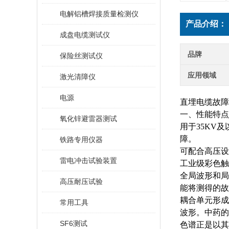
电解铝槽焊接质量检测仪
产品介绍：
成盘电缆测试仪
品牌
保险丝测试仪
应用领域
激光清障仪
电源
直埋电缆故障
一、性能特点
氧化锌避雷器测试
用于
35KV
障。
铁路专用仪器
可配合高压设
雷电冲击试验装置
工业级彩色触
全局波形和局
高压耐压试验
能将测得的故
耦合单元形成
常用工具
波形。中药的
SF6测试
色谱正是以其