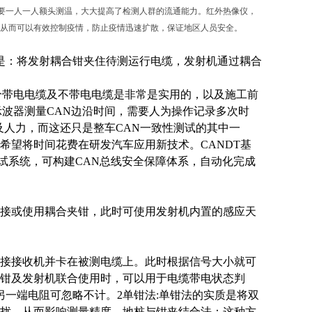
要一人一人额头测温，大大提高了检测人群的流通能力。红外热像仪，
，从而可以有效控制疫情，防止疫情迅速扩散，保证地区人员安全。
程是：将发射耦合钳夹住待测运行电缆，发射机通过耦合
区分带电电缆及不带电电缆是非常是实用的，以及施工前
示波器测量CAN边沿时间，需要人为操作记录多次时
及人力，而这还只是整车CAN一致性测试的其中一
希望将时间花费在研发汽车应用新技术。CANDT基
测试系统，可构建CAN总线安全保障体系，自动化完成
接或使用耦合夹钳，此时可使用发射机内置的感应天
接接收机并卡在被测电缆上。此时根据信号大小就可
钳及发射机联合使用时，可以用于电缆带电状态判
一端电阻可忽略不计。2单钳法:单钳法的实质是将双
扰，从而影响测量精度。地桩与钳夹结合法：这种方