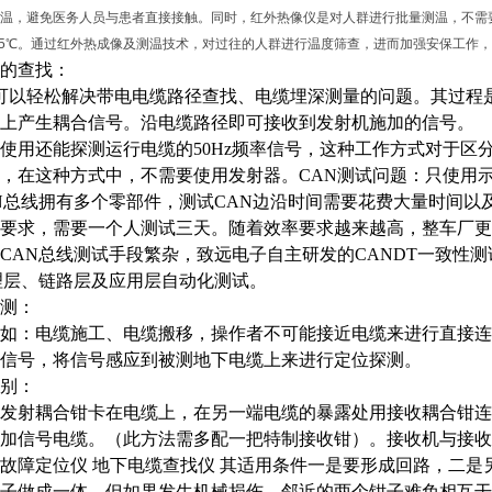
温，避免医务人员与患者直接接触。同时，红外热像仪是对人群进行批量测温，不需
.5℃。通过红外热成像及测温技术，对过往的人群进行温度筛查，进而加强安保工作
的查找：
00可以轻松解决带电电缆路径查找、电缆埋深测量的问题。其过
上产生耦合信号。沿电缆路径即可接收到发射机施加的信号。
使用还能探测运行电缆的
50Hz频率信号，这种工作方式对于
，在这种方式中，不需要使用发射器。CAN测试问题：只使用
N总线拥有多个零部件，测试CAN边沿时间需要花费大量时间以
要求，需要一个人测试三天。随着效率要求越来越高，整车厂更
CAN总线测试手段繁杂，致远电子自主研发的CANDT一致性
理层、链路层及应用层自动化测试。
测：
如：电缆施工、电缆搬移，操作者不可能接近电缆来进行直接连
信号，将信号感应到被测地下电缆上来进行定位探测。
别：
发射耦合钳卡在电缆上，在另一端电缆的暴露处用接收耦合钳连
加信号电缆。（此方法需多配一把特制接收钳）。接收机与接收
故障定位仪 地下电缆查找仪
其适用条件一是要形成回路，二是另
子做成一体，但如果发生机械损伤，邻近的两个钳子难免相互干