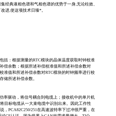
谱集经典液相色谱和气相色谱的优势于一身,无论柱效、
改进,使这项技术日臻*。
，包括：根据测量的RTC模块的晶体温度获取时钟校准
和补偿余数；根据所述补偿校准值和所述补偿余数对
校准值和所述补偿余数对RTC模块的时钟频率进行校
并存储所述补偿余数。
、功率驱动，将信号耦合到电缆上；接收机中的单片机
将目标电缆从一大束电缆中识别出来。因此工作性
CA82C250/251在高速波特率下过冲很严重，在
以通过CE认证。因为世界上CAN的需求量增大，TI公