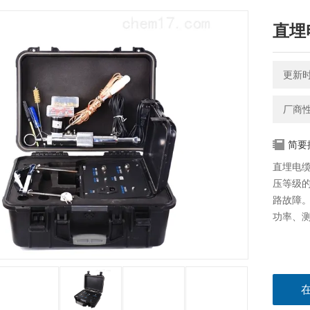
直埋
更新时间
厂商
简要
直埋电缆
压等级
路故障。
功率、