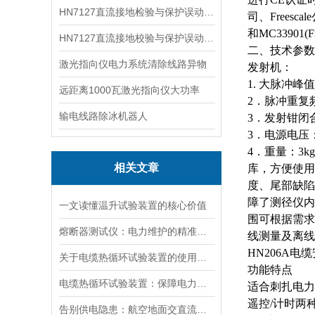
HN7127直流接地检验与保护误动分析试验仪
司、Frees
和MC33901
HN7127直流接地校验与保护误动分析试验仪
二、技术参数
激光指向仪电力系统清除线路异物
发射机：
1.
大
脉冲峰值
远距离1000瓦激光指向仪大功率
2．脉冲重复频
输电线路除冰机器人
3．发射钳闭合
3．电源电压：A
4．重量：3
相关文章
库，方便使用
度、尾部缺陷
障了测径仪内
一文读懂温升试验装置的核心价值
围可根据需求
熔断器测试仪：电力维护的精准守护者
线测量及离线
HN206A
关于电缆热循环试验装置的使用方法看看本篇吧
功能特点
电缆热循环试验装置：保障电力传输稳定的关键
适合刺扎电力
遥控
/计时两
告别供电隐患：航空地面交直流电源安全指南