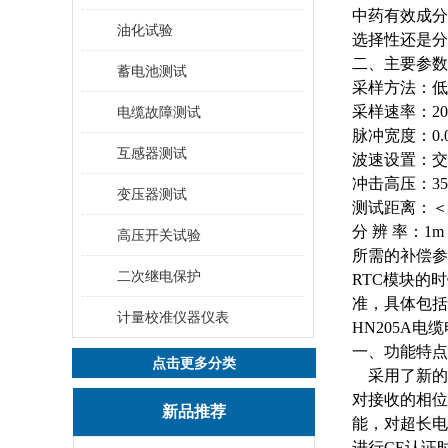
中药有效成分
油化试验
选择性还是分
二、主要参数
蓄电池测试
采样方法：低
采样速率：
2
电缆故障测试
脉冲宽度：
0.
互感器测试
波速设置：交
冲击高压：
3
变压器测试
测试距离：＜
分
辨
率：
1m
高压开关试验
所需的补偿参
二次继电保护
RTC模块的
准，具体包括
计量校准仪器仪表
HN205A电
一、功能特点
点击更多分类
采用了新的
对接收的相位
新品推荐
能，对超长电
进行CE认证