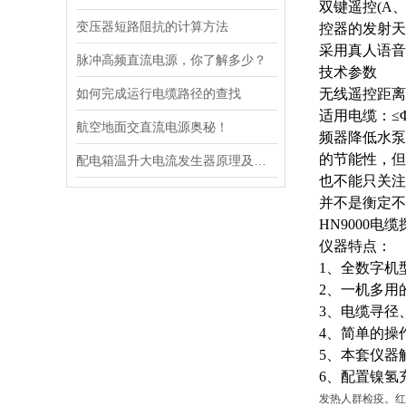
双键遥控
(A
变压器短路阻抗的计算方法
控器的发射天
采用真人语音
脉冲高频直流电源，你了解多少？
技术参数
如何完成运行电缆路径的查找
无线遥控距离
适用电缆：
≤
航空地面交直流电源奥秘！
频器降低水泵
的节能性，但
配电箱温升大电流发生器原理及应用场景详解
也不能只关注
并不是衡定不
HN9000电
仪器特点：
1、全数字机
2、一机多用
3、电缆寻径
4、简单的操
5、本套仪器
6、配置镍氢
发热人群检疫。红