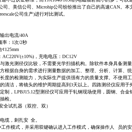
cale公司、美信公司、Microhip公司纷纷推出了自己的高速CAN。本
(Freescale公司生产)进行对比测试。
输出
电流
/40A
率：1次/2秒
¢125mm
C220V(±10%)，充电电压：DC12V
kg与激光测径仪比较，不需要光学扫描机构。除软件本身具备测
方根据自身的需求进行测量数据的加工、整理、分析、计算、统
长度的检测能力，为实际生产提供强有力的质量支撑。不使用工
的清洁，将镜头的维护周期提高到3天以上。四路测径仪应用于
定制，LPBJ15.12型测径仪可应用于轧钢现场使用，圆钢、
抽检。
电缆安全试扎器（双控、双）
电缆，刺扎安
全。
种工作模式，并采用双键确认进入工作模式，确保操作人 员的