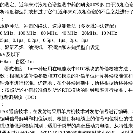
的测定。近年来对液相色谱监测中药的研究非常多,由于液相色
析程度都达到或超过了它们,近年来对液相色谱的不足之处进行了
：
压脉冲法、冲击闪络法、速度测量法（多次脉冲法选配）
00 MHz
、
100 MHz
、
80 MHz
、
40 MHz
、
20MHz
、
10 MHz
05
μ
s
、
0.1
μ
s
、
0.2
μ
s
、
0.5
μ
s
、
1
μ
s
、
2
μ
s
、
8
μ
s
、聚氯乙烯、油浸纸、不滴油和未知类型自设定
5kV
及以下
60km
，盲区
≤
1m
测试准度：
1m一种应用在电能表中RTC模块的补偿校准方法
数；根据所述补偿参数和RTC模块的补偿单位计算补偿校准值
时钟频率进行校准。优选地，在个补偿周期中，所述根据所述补偿
：按照所述补偿校准值对所述RTC模块的时钟频率进行校准，
缆电缆识别仪（DC）
：
PSK通信技术，在发射端采用单片机技术对发射信号进行编码
编码信号解码和相位识别。根据目标电缆上的信号相位特征的性
缆也能做到准确判别，适用于类型的高低压动力电缆。从特性来说，P
时通不过认证标准，而TJA1040/1050的电磁辐射就小的多，可