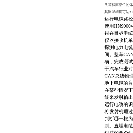
头等裸露部位的体
其测温精度可达±
运行电缆路径
使用
HN90
钳在目标电缆
仪器接收机单
探测电力电缆
间。整车CA
项，完成测试
于汽车行业对
CAN总线物
地下电缆的盲
在某些情况下
线来发射输出
运行电缆的识
将发射机通过
判断哪一根为
别。直埋电缆
钳法的两个钳