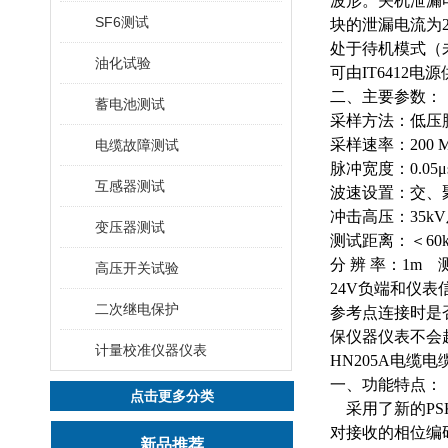
波形。关机泄漏电
SF6测试
块的泄漏电流为
处于待机模式（
油化试验
可由IT6412
二、主要参数：
蓄电池测试
采样方法：低压
采样速率：
200 
电缆故障测试
脉冲宽度：
0.05
μ
互感器测试
波速设置：交、
冲击高压：
35kV
变压器测试
测试距离：＜
60
分
辨
率：
1m
高压开关试验
24V负端和仪
二次继电保护
参考点连接时是
保仪器仪表不会
计量校准仪器仪表
HN205A电缆
一、功能特点：
点击更多分类
采用了新的
P
对接收的相位编
新品推荐