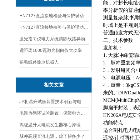
能，对超长电缆
率分析仪的普通
HN7127直流接地检验与保护误动分析试验仪
测量复杂脉冲调
时域上是不规则
HN7127直流接地校验与保护误动分析试验仪
普通触发方式无
激光指向仪电力系统清除线路异物
二、技术参数
发射机：
远距离1000瓦激光指向仪大功率
1.
大
脉冲峰值
输
输电线路除冰机器人
2．脉冲重复频率
3．发射钳闭合¢1
3．电源电压：AC
相关文章
4．重量：3kgC
来的。DIP(Du
MCM(MultiC
JP柜温升试验装置技术创新与电力行业质量保障的先锋
脚扁平封装，表
电缆热循环试验装置：保障电力传输稳定的关键
HN206A电缆
功能特点
揭秘温升大电流发生器核心原理全解析
适合刺扎电力电
脉冲高频直流电源，你了解多少？
遥控
/计时两种