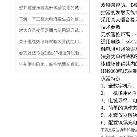
双键遥控
(A、
想知道变压器温升试验装置的试验方法就看看这些吧
控器的发射天线
了解一下三相大电流发生器的使用方法及注意事项吧
采用真人语音提
技术参数
对大容量变压器而言使用温升试验装置是相当重要
无线遥控距离：
关于电缆热循环试验装置的使用方法看看本篇吧
适用电缆：
≤Φ
触电阻引起的误
看完这些你就知道JP柜温升试验装置的软件信息了
法分为单钳法和
该磁场使得其内
告别供电隐患：航空地面交直流电源安全指南
HN9000电缆探
仪器特点：
1、全数字机型
2、一机多用的
3、电缆寻径、
4、简单的操作
5、本套仪器解
6、配置镍氢充
下表是载波功率和相