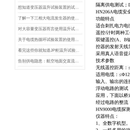
隔离供电测试；
想知道变压器温升试验装置的试验方法就看看这些吧
HN206A电缆
了解一下三相大电流发生器的使用方法及注意事项吧
功能特点
适合刺扎电力电
对大容量变压器而言使用温升试验装置是相当重要
遥控
/计时两种
关于电缆热循环试验装置的使用方法看看本篇吧
双键遥控
(A、
控器的发射天线
看完这些你就知道JP柜温升试验装置的软件信息了
采用真人语音提
技术参数
告别供电隐患：航空地面交直流电源安全指南
无线遥控距离：
适用电缆：
≤Φ
输入、输出的连
浮动电路的测试
应用，下面以桥
经过电路的整流
HN9000电缆探
仪器特点：
1、全数字机型