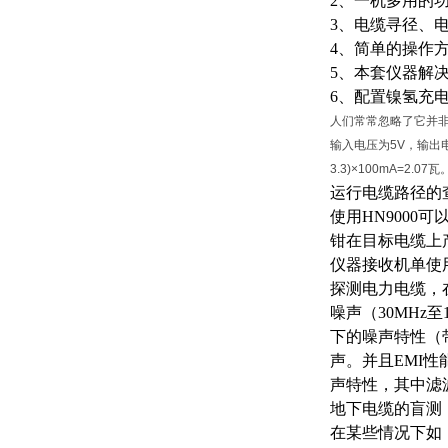
2、一机多用的
3、电缆寻径、
4、简单的操作
5、本套仪器解
6、配置镍氢充
人们常常忽略了它并
输入电压为5V，输出电
3.3)×100mA=
运行电缆路径的
使用
HN900
钳在目标电缆上
仪器接收机单使
探测电力电缆，在
噪声（30MHz
下的噪声特性（带
声。并且EMI性
声特性，其中滤
地下电缆的盲测
在某些情况下如