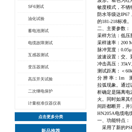
波形。着色为红用
SF6测试
敏度模式，不牺
防水等级达IP6
油化试验
的181-218标准。
二、主要参数：
蓄电池测试
采样方法：低压
采样速率：
200 
电缆故障测试
脉冲宽度：
0.05
μ
互感器测试
波速设置：交、
冲击高压：
35kV
变压器测试
测试距离：＜
60
分
辨
率：
1m
高压开关试验
拉弧现象。通过
二次继电保护
析确定是隔离电
火。同时如果其
计量校准仪器仪表
间距都断开，并
HN205A电缆
点击更多分类
一、功能特点：
采用了新的
P
新品推荐