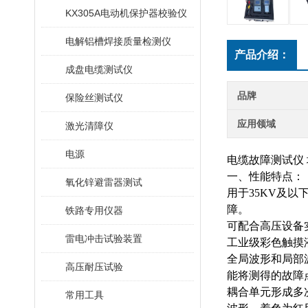
KX305A电动机保护器校验仪
电解铝槽焊接质量检测仪
产品介绍：
成盘电缆测试仪
品牌
保险丝测试仪
应用领域
激光清障仪
电源
电缆故障测试仪
一、性能特点：
氧化锌避雷器测试
用于
35KV及
障。
铁路专用仪器
可配合高压设备
雷电冲击试验装置
工业级彩色触摸
全局波形和局部
高压耐压试验
能将测得的故障
耦合单元形成多
常用工具