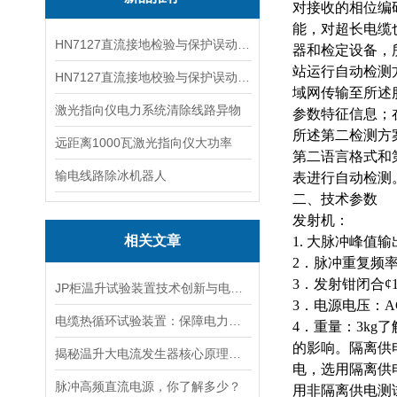
对接收的相位编
能，对超长电缆
HN7127直流接地检验与保护误动分析试验仪
器和检定设备，
站运行自动检测
HN7127直流接地校验与保护误动分析试验仪
域网传输至所述
激光指向仪电力系统清除线路异物
参数特征信息；
所述第二检测方
远距离1000瓦激光指向仪大功率
第二语言格式和
输电线路除冰机器人
表进行自动检测
二、技术参数
发射机：
相关文章
1.
大
脉冲峰值
输
2．脉冲重复频率
3．发射钳闭合¢1
JP柜温升试验装置技术创新与电力行业质量保障的先锋
3．电源电压：AC
电缆热循环试验装置：保障电力传输稳定的关键
4．重量：3k
的影响。隔离供
揭秘温升大电流发生器核心原理全解析
电，选用隔离供
脉冲高频直流电源，你了解多少？
用非隔离供电测