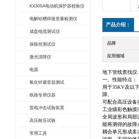
KX305A电动机保护器校验仪
电解铝槽焊接质量检测仪
产品介绍：
成盘电缆测试仪
品牌
保险丝测试仪
应用领域
激光清障仪
电源
地下管线查找仪
一、性能特点：
氧化锌避雷器测试
用于
35KV及
障。
铁路专用仪器
可配合高压设备
雷电冲击试验装置
工业级彩色触摸
全局波形和局部
高压耐压试验
能将测得的故障
耦合单元形成多
常用工具