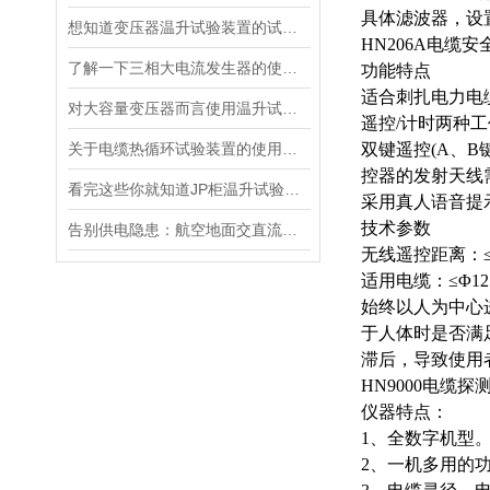
具体滤波器，设置频
想知道变压器温升试验装置的试验方法就看看这些吧
HN206A电缆
了解一下三相大电流发生器的使用方法及注意事项吧
功能特点
适合刺扎电力电
对大容量变压器而言使用温升试验装置是相当重要
遥控
/计时两种
关于电缆热循环试验装置的使用方法看看本篇吧
双键遥控
(A、
控器的发射天线
看完这些你就知道JP柜温升试验装置的软件信息了
采用真人语音提
技术参数
告别供电隐患：航空地面交直流电源安全指南
无线遥控距离：
适用电缆：
≤Φ
始终以人为中心
于人体时是否满
滞后，导致使用
HN9000电缆探
仪器特点：
1、全数字机型
2、一机多用的