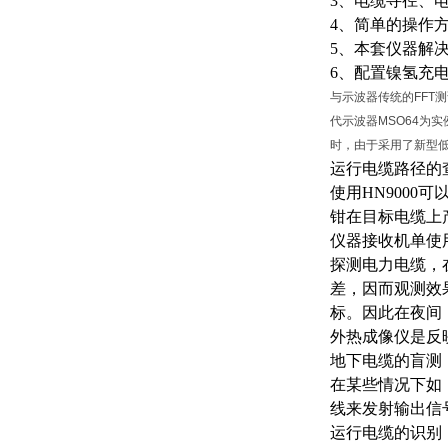
3、电缆寻径、
4、简单的操作
5、本套仪器解
6、配置镍氢充
与示波器传统的FFT测
代示波器MSO64为实
时，由于采用了新型低噪
运行电缆路径的
使用
HN900
钳在目标电缆上
仪器接收机单使
探测电力电缆，
差，因而观测效
标。因此在夜间
外热成像仪是反
地下电缆的盲测
在某些情况下如
线来发射输出信
运行电缆的识别