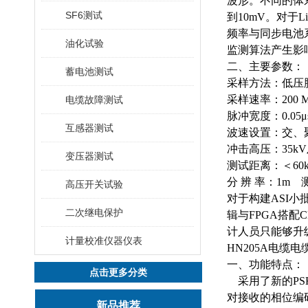
波形。不同的体
SF6测试
到10mV。对于
频率与同步电池
油化试验
监测算法产生影
二、主要参数：
蓄电池测试
采样方法：低压
采样速率：
200 
电缆故障测试
脉冲宽度：
0.05
μ
互感器测试
波速设置：交、
冲击高压：
35kV
变压器测试
测试距离：＜
60
分
辨
率：
1m
高压开关试验
对于构建ASI
二次继电保护
辑与FPGA搭
计人员只能够升
计量校准仪器仪表
HN205A电缆
一、功能特点：
点击更多分类
采用了新的
P
对接收的相位编
新品推荐