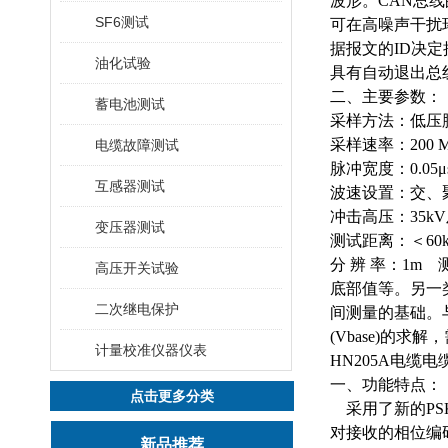
波形。CAN总
SF6测试
可在高噪声干扰
据报文的ID决
油化试验
具有自动退出总
二、主要参数：
蓄电池测试
采样方法：低压
采样速率：
200 
电缆故障测试
脉冲宽度：
0.05
μ
互感器测试
波速设置：交、
冲击高压：
35kV
变压器测试
测试距离：＜
60
分
辨
率：
1m
高压开关试验
底部值等。另一
二次继电保护
间测量的基础。与
(Vbase)的
计量校准仪器仪表
HN205A电缆
一、功能特点：
点击更多分类
采用了新的
P
对接收的相位编
新品推荐