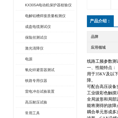
KX305A电动机保护器校验仪
电解铝槽焊接质量检测仪
产品介绍：
成盘电缆测试仪
品牌
保险丝测试仪
应用领域
激光清障仪
电源
线路工频参数测
一、性能特点：
氧化锌避雷器测试
用于
35KV及
障。
铁路专用仪器
可配合高压设备
雷电冲击试验装置
工业级彩色触摸
全局波形和局部
高压耐压试验
能将测得的故障
耦合单元形成多
常用工具