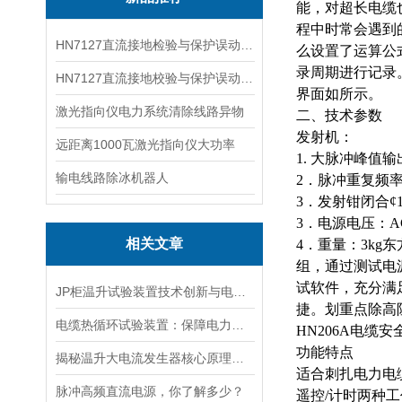
能，对超长电缆
程中时常会遇到
HN7127直流接地检验与保护误动分析试验仪
么设置了运算公
录周期进行记录
HN7127直流接地校验与保护误动分析试验仪
界面如所示。
激光指向仪电力系统清除线路异物
二、技术参数
发射机：
远距离1000瓦激光指向仪大功率
1.
大
脉冲峰值
输
输电线路除冰机器人
2．脉冲重复频率
3．发射钳闭合¢1
3．电源电压：AC
相关文章
4．重量：3k
组，通过测试电
试软件，充分满
JP柜温升试验装置技术创新与电力行业质量保障的先锋
捷。划重点除高
电缆热循环试验装置：保障电力传输稳定的关键
HN206A电缆
功能特点
揭秘温升大电流发生器核心原理全解析
适合刺扎电力电
脉冲高频直流电源，你了解多少？
遥控
/计时两种