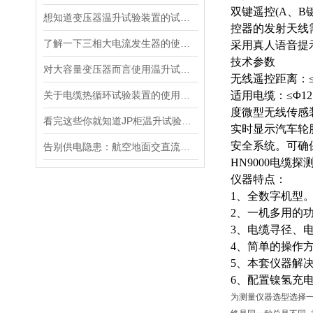
双键遥控
(A、
想知道变压器温升试验装置的试验方法就看看这些吧
控器的发射天线
了解一下三相大电流发生器的使用方法及注意事项吧
采用真人语音提
技术参数
对大容量变压器而言使用温升试验装置是相当重要
无线遥控距离：
关于电缆热循环试验装置的使用方法看看本篇吧
适用电缆：
≤Φ
度微型无线传感
看完这些你就知道JP柜温升试验装置的软件信息了
实时显示汽车轮
安全系统。可确
告别供电隐患：航空地面交直流电源安全指南
HN9000电缆探
仪器特点：
1、全数字机型
2、一机多用的
3、电缆寻径、
4、简单的操作
5、本套仪器解
6、配置镍氢充
为测量仪器选型选择