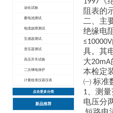
1997
《
油化试验
阻
表的
蓄电池测试
二、主
电缆故障测试
绝缘
电
互感器测试
≤10000V
变压器测试
具。其
高压开关试验
大
20mA
二次继电保护
本检定
计量校准仪器仪表
㈠
标准
1
、测量
点击更多分类
电压分
新品推荐
短路电