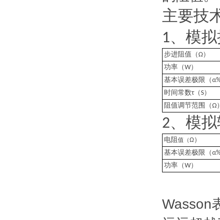
主要技
、模拟
1
）
步进阻值（
Ω
）
功率（
W
基本误差极限（
α
（
）
时间常数
τ
S
阻值调节范围（
Ω
、
2
模拟
）
电阻
值（
Ω
基本误差极限（
α
）
功率（
W
Wass