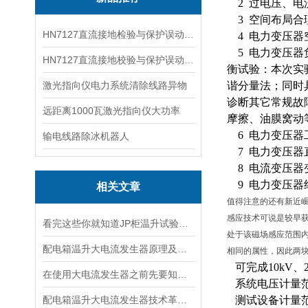
2 过电压、电
3 空间布局合
HN7127直流接地检验与保护误动分析试验仪
4 电力变压器
5 电力变压器
HN7127直流接地校验与保护误动分析试验仪
衡试验：本次实
激光指向仪电力系统清除线路异物
谐分量法；同时
诊断其它常规故障
远距离1000瓦激光指向仪大功率
摩擦、油膜窝动
6 电力变压器
输电线路除冰机器人
7 电力变压器
8 电流变压器
9 电力变压器
相关文章
值得注意的还有新近崛起
感应技术可说是较早
看完这些你就知道JP柜温升试验装置的软件信息了
处于该磁场感应范围
配电箱温升大电流发生器原理及应用场景详解
相同的属性，因此两块不
可完成
10kV
在使用大电流发生器之前先要知道这些注意事项才行
系统电压计量
配电箱温升大电流发生器技术革新与电力行业应用新篇章
测试设备计量范围