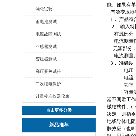
能。如果有单
油化试验
有源变压器
1． 产品符
蓄电池测试
2． 输入特
有源部分：
电缆故障测试
电流测量范围
互感器测试
无源部分：
电流测量范围
变压器测试
3． 准确
电压：±
高压开关试验
电流：±
二次继电保护
功率：±0.5%
容量测量准
计量校准仪器仪表
器不间歇工作
械结构件。C
点击更多分类
决定，则指令
地线导体电阻
新品推荐
肤效应（也叫
银，因为银的