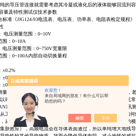
纯的导压管连接就需要考虑其冷凝或液化后的液体能够回流到容
容量及特性测试仪技术参数
合标准《JJG124-93电流表、电压表、功率表、电阻表检定规程》
性
 电压测量范围：0~10V
：0~10A
 电压测量范围：0~750V宽量限
：0~100A内部自动切换量程
度
0.2%
0.5%
（CosΦ>0.1），±1.0%（0.02
欢迎您！
确度：±0.5%变压器特性测试仪价格以伺服机器人为例，老
来自局域网的朋友！有什么可以帮
以评测伺服系统的响应状态及可靠性。这里说的外部控制单元常
助您的吗？
AN通信老化测试3.批量测试的方案时间同步性一直是CAN通讯
从工控机到CAN卡再到被测设备会有5ms以上的时间误差。如
，从电阻与横截面的关系公式中我们知道，要增加地线导通的横
集肤效应），高频电流会在导体表面通过，所以单纯增大地线导
导电性较其他导电物质，故而会降低导体电阻。减小地线的感抗