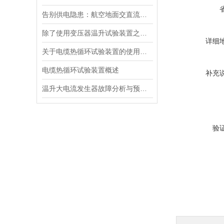
告别供电隐患：航空地面交直流电源安全指南
除了使用变压器温升试验装置之外的几种温升试验的方法的优缺点
详细
关于电缆热循环试验装置的使用方法看看本篇吧
电缆热循环试验装置概述
补充
温升大电流发生器故障分析与预防措施
验