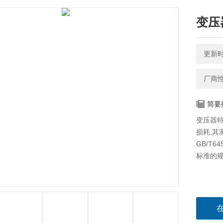
变压
更新时间
厂商
简要
变压器
损耗,其
GB/T
标准的