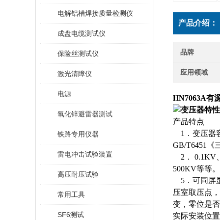
电解铝槽焊接质量检测仪
产品介绍：
成盘电缆测试仪
品牌
保险丝测试仪
应用领域
激光清障仪
电源
HN7063
氧化锌避雷器测试
产品特点
1．变压器容
铁路专用仪器
GB/T64
雷电冲击试验装置
2． 0.1KV
500KV等等。
高压耐压试验
5．可同屏
压室取压点，
常用工具
变，零位是否
SF6测试
实际安装位置