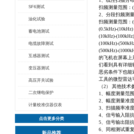
1、线性扫描分
SF6测试
扫频测量范围：
2、分段扫频测
油化试验
扫频测量范围：
(0.5kHz)-(10kHz)
蓄电池测试
(10kHz)-(100kHz
(100kHz)-(500kH
电缆故障测试
(500kHz)
互感器测试
的飞机在屏幕上
们看到具有详细
变压器测试
恶劣条件下也能
工具的微型雷达
高压开关试验
（
2） 其他技术
二次继电保护
1、幅度测量范围: (-
2、幅度测量准度: 
计量校准仪器仪表
3、扫描频率准度:
4、信号输入阻抗
点击更多分类
5、信号输出阻抗：
6、同相测试重复率
新品推荐