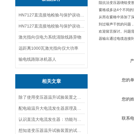
阻抗法变压器绕组变形测
窗格或多达4个不同
HN7127直流接地检验与保护误动分析试验仪
从而在窗格中添加了
到过噪声干扰的问题
HN7127直流接地校验与保护误动分析试验仪
欢迎留言探讨。问题背
激光指向仪电力系统清除线路异物
器输出通过电缆连接到
远距离1000瓦激光指向仪大功率
输电线路除冰机器人
您的
相关文章
除了使用变压器温升试验装置之外的几种温升试验的方法的优缺点
您的
配电箱温升大电流发生器原理及应用场景详解
联系
认识直流大电流发生器：功能与适用范围
想知道变压器温升试验装置的试验方法就看看这些吧