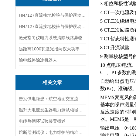
3 相位和极性试
4 CT一次电流
HN7127直流接地检验与保护误动分析试验仪
5 CT二次绕组
HN7127直流接地校验与保护误动分析试验仪
6 CT二次回路
激光指向仪电力系统清除线路异物
7 CT暂态特性
8 CT升流试验
远距离1000瓦激光指向仪大功率
9 测量校核型号
输电线路除冰机器人
10 点电压/电
CT、PT参数的测
自动给出点电压
相关文章
数(Kr)、准确
MEMS麦克风
告别供电隐患：航空地面交直流电源安全指南
基本的噪声测量
温升大电流发生器电力测试领域的得力助手
反应速度的时间
器。MEMS是
电缆热循环试验装置概述
输出电压：
0~18
熔断器测试仪：电力维护的精准守护者
输出电流：0~12