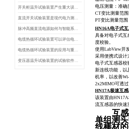
电压测量：准确度 
开关柜温升试验装置产生重大误差的原因
CT变比测量范围：
直流开关试验装置是现代电力测试的核心工具
PT变比测量范围：1
HN16A
电子式互
脉冲高频直流电源如何与智能系统深度融合？
具备对电子式互
电缆热循环试验装置可以评估电缆在各种温度条件下的性能
度
校验。
使用LabVi
电缆热循环试验装置的应用与重要性
采用便携式设计
变压器温升试验装置的试验软件优势在哪里
电子式互感器校
新连线功能，以
机率，以改善Wi-
2x2MIMO
HN17A
极速互感
该装置由
HN17A
流互感器的快速
互感
单组测头
线棒材的