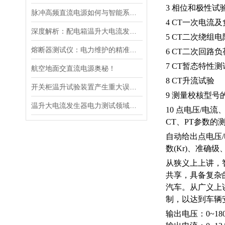
3 相位和极性试
脉冲高频直流电源如何与智能系统深度融合？
4 CT一次电流
深度解析：配电箱温升大电流发生器工作原理
5 CT二次绕组
熔断器测试仪：电力维护的精准守护者
6 CT二次回路
7 CT暂态特性
航空地面交直流电源奥秘！
8 CT升流试验
开关柜温升试验装置产生重大误差的原因
9 测量校核型号
温升大电流发生器电力测试领域的得力助手
10 点电压/电
CT、PT参数的测
自动给出点电压
数(Kr)、准确
从狭义上上讲，
共享，具备复杂
汽车。从广义上
制，以达到车辆
输出电压：
0~18