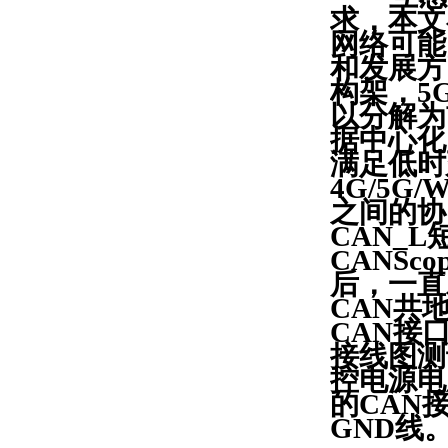
求，本文
网络可能
和发展方
构架，5
以分解为
据中心化
满足低时
4G/5
之间的协
CAN_
CANSc
后，一直
CAN共
CAN接
接线图测
控电源电压
的CAN
GND线