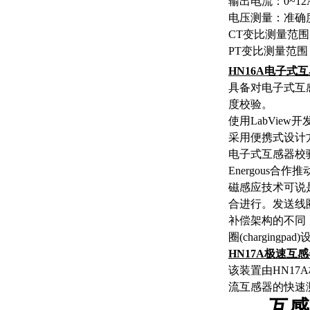
输出电流：0~12
电压测量：准确度 
CT变比测量范围：
PT变比测量范围：1
HN16A
电子式互
具备对电子式互
度
校验。
使用LabVi
采用便携式设计
电子式互感器校
Energous
磁感应技术可说
合进行。发送线
补偿架构的不同
圈(charging
HN17A
极速互感
该装置由
HN17A
流互感器的快速
互感