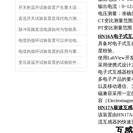
输出电流：0~12
开关柜温升试验装置产生重大误差的原因
电压测量：准确度 
直流开关试验装置是现代电力测试的核心工具
CT变比测量范围：
PT变比测量范围：1
脉冲高频直流电源如何与智能系统深度融合？
HN16A
电子式互
电缆热循环试验装置可以评估电缆在各种温度条件下的性能
具备对电子式互
度
校验。
电缆热循环试验装置的应用与重要性
使用LabVi
变压器温升试验装置的试验软件优势在哪里
采用便携式设计
电子式互感器校
多电子产品的要
以及移动通信、
磁兼容采用一定
容（Electromagn
HN17A
极速互感
该装置由
HN17A
流互感器的快速
互感