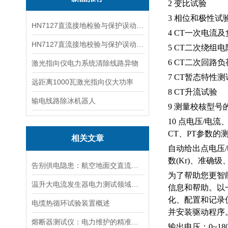
2 变比试验
3 相位和极性试
HN7127直流接地检验与保护误动分析试验仪
4 CT一次电流
HN7127直流接地校验与保护误动分析试验仪
5 CT二次绕组
6 CT二次回路
激光指向仪电力系统清除线路异物
7 CT暂态特性
远距离1000瓦激光指向仪大功率
8 CT升流试验
输电线路除冰机器人
9 测量校核型号
10 点电压/电
CT、PT参数的测
相关文章
自动给出点电压
数(Kr)、准确
告别供电隐患：航空地面交直流电源安全指南
为了帮助您更智
温升大电流发生器电力测试领域的得力助手
信息和帮助。以
化、配置和记录
电缆热循环试验装置概述
并安装驱动程序
熔断器测试仪：电力维护的精准守护者
输出电压：
0~18