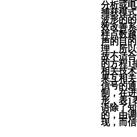
分析或电
捕获模式
波形的的
效改善系
样点数越
声的目的
理，所以
故不适合
的方程1描
相关技术
果互相关
信号的通
制，在进
形，表1
语除了知
的，由调
现，而信