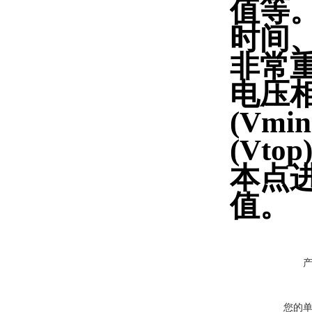
值等
时间
非常
电压相
(Vm
(Vt
本点
值。
您的