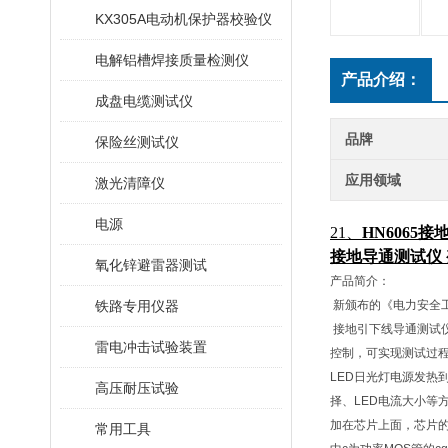
KX305A电动机保护器校验仪
电解铝槽焊接质量检测仪
产品介绍：
成盘电缆测试仪
品牌
保险丝测试仪
应用领域
激光清障仪
电源
21、
HN6065
接
接地导通测试仪
氧化锌避雷器测试
产品简介：
铁路专用仪器
新颁布的《电力安全
接地引下线导通测试
雷电冲击试验装置
控制，可实现测试过
LED日光灯电源发
高压耐压试验
择、LED电流大小等
加在芯片上面，芯片的
常用工具