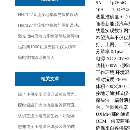
5A 1μΩ~4Ω
10A 1μΩ~2Ω
HN7127直流接地检验与保护误动分析试验仪
测量准确度 ±（0
随着新能源汽车
HN7127直流接地校验与保护误动分析试验仪
线是实现数字网络
激光指向仪电力系统清除线路异物
希望汽车不仅仅
打、上网、、工作。
远距离1000瓦激光指向仪大功率
分辨率 0.1μΩ
输电线路除冰机器人
电源 AC 220V±
功耗 600W（测
工作环境 环境温度 
相关文章
相对湿度 ≤80%
体积 400╳200╳2
接地导通测试仪 
除了使用变压器温升试验装置之外的几种温升试验的方法的优缺点
探头法，辐射两
配电箱温升大电流发生器原理及应用场景详解
台，信道模拟器
UXM内部的通道
认识直流大电流发生器：功能与适用范围
OEM、供应商
想知道变压器温升试验装置的试验方法就看看这些吧
确保来自各供应