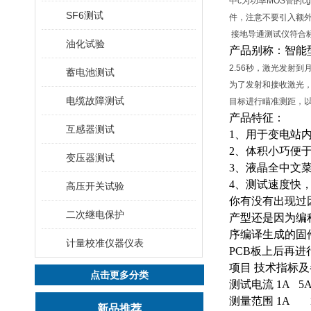
中c为功率MOS管的
SF6测试
件，注意不要引入额
接地导通测试仪符合标准
油化试验
产品别称：智能
2.56秒，激光发射
蓄电池测试
为了发射和接收激光
电缆故障测试
目标进行瞄准测距，
产品特征：
互感器测试
1、用于变电站
2、体积小巧便
变压器测试
3、液晶全中文
4、测试速度快
高压开关试验
你有没有出现过
二次继电保护
产型还是因为编
序编译生成的固
计量校准仪器仪表
PCB板上后再
项目 技术指标
点击更多分类
测试电流 1A 5
测量范围 1A 1
新品推荐