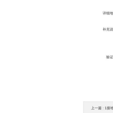
详细
补充
验
上一篇 :
1接