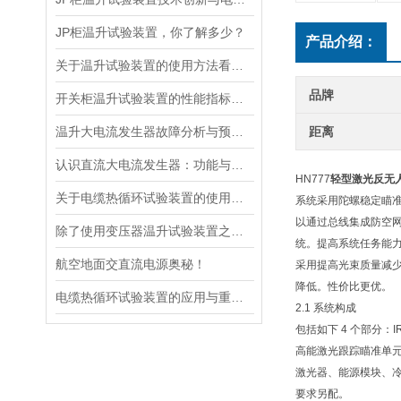
JP柜温升试验装置，你了解多少？
产品介绍：
关于温升试验装置的使用方法看完本篇你就知道了
品牌
开关柜温升试验装置的性能指标与评估方法深入解读
温升大电流发生器故障分析与预防措施
距离
认识直流大电流发生器：功能与适用范围
HN777
轻型激光反无
关于电缆热循环试验装置的使用方法看看本篇吧
系统采用陀螺稳定瞄准
以通过总线集成防空
除了使用变压器温升试验装置之外的几种温升试验的方法的优缺点
统。提高系统任务能
航空地面交直流电源奥秘！
采用提高光束质量减
降低。性价比更优。
电缆热循环试验装置的应用与重要性
2.1 系统构成
包括如下 4 个部分：IRST
高能激光跟踪瞄准单元
激光器、能源模块、冷
要求另配。