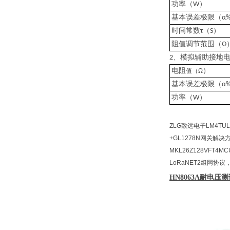
）
功率（
W
基本误差极限（
α
（
）
时间常数
τ
S
阻值调节范围（
Ω
、
2
模拟辅助接地
）
电阻
值（
Ω
基本误差极限（
α
）
功率（
W
ZLG致远电子LM4T
+GL1278N网关
MKL26Z128VFT
LoRaNET2组网协
HN8063A
耐电压测