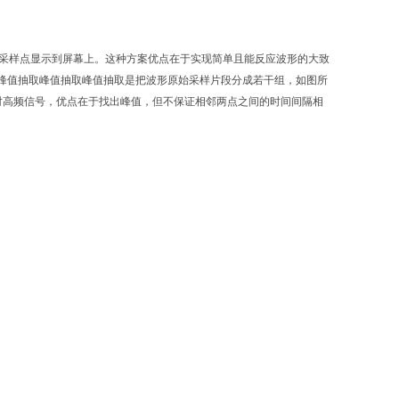
采样点显示到屏幕上。这种方案优点在于实现简单且能反应波形的大致
峰值抽取峰值抽取峰值抽取是把波形原始采样片段分成若干组，如图所
对高频信号，优点在于找出峰值，但不保证相邻两点之间的时间间隔相