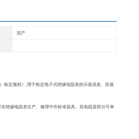
国产
,
）检定规程》
用于检定电子式绝缘
电阻
表的示值误差、跌落
可在绝缘
电阻
表生产、修理中作标准器具。其
电阻
器部分可单