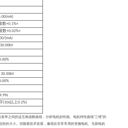
kV
0.00(mA)
读数
+0.1%×
读数
+0.02%×
00/(mA)
~ 30.00kV
0.00%
~ 30.00kV
0.00%
9.99s
字
(10s
以上
0.2%)
转差率之间的这五根函数曲线，分析电机的性能。电机特性曲线“三维"的
扭矩的大小。但随着技术发展，像现在非常常用的变频电机、无刷电机