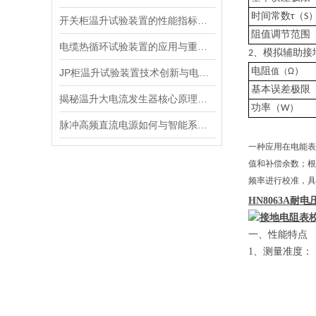
（
时间常数
τ
S
开关柜温升试验装置的性能指标与评估方法深入解读
阻值调节范围
电缆热循环试验装置的应用与重要性
、
2
模拟辅助接
）
电阻
值（
Ω
JP柜温升试验装置技术创新与电力行业质量保障的先锋
基本误差极限
揭秘温升大电流发生器核心原理全解析
）
功率（
W
脉冲高频直流电源如何与智能系统深度融合？
一种应用在电能表
值和补偿余数；根
频率进行校准，具
HN8063A
耐电
一、性能特点
1
、测量准度：