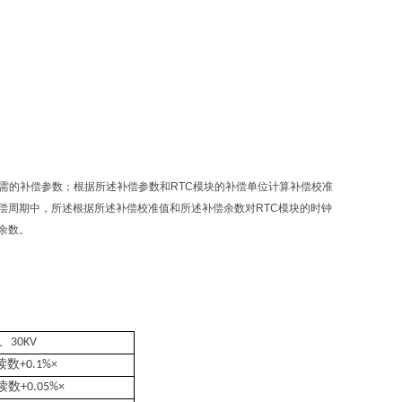
所需的补偿参数；根据所述补偿参数和RTC模块的补偿单位计算补偿校准
偿周期中，所述根据所述补偿校准值和所述补偿余数对RTC模块的时钟
余数。
、
30KV
读数
+0.1%×
读数
+0.05%×