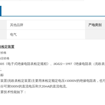
其他品牌
产地类别
电气
表检定装置
仪价格
005
《电子式绝缘
电阻
表检定规程》、
JJG622—1997
《绝缘
电阻
表（兆欧表
流。
指标
定装置
(
兆欧表检定装置
)
主要用来检定额定电压
≤10000V
的绝缘
电阻
表，也
部分可测
5000V
的直流电压和大
20mA
的直流电流。
主要技术性能如下：