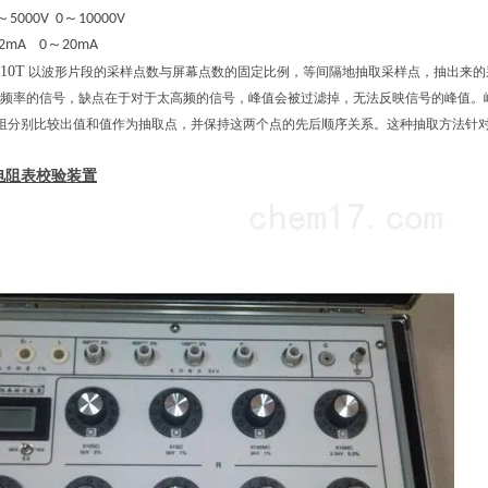
～
5000V 0
～10
000V
2mA 0
～
20mA
-10T
以波形片段的采样点数与屏幕点数的固定比例，等间隔地抽取采样点，抽出来的
频率的信号，缺点在于对于太高频的信号，峰值会被过滤掉，无法反映信号的峰值。
组分别比较出值和值作为抽取点，并保持这两个点的先后顺序关系。这种抽取方法针
电阻
表校验装置