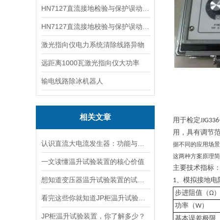
HN7127直流接地检验与保护误动分析试验仪
HN7127直流接地校验与保护误动分析试验仪
激光指向仪电力系统清除线路异物
远距离1000瓦激光指向仪大功率
输电线路除冰机器人
相关文章
用于检定
JJG336
用，具有调节
认识直流大电流发生器：功能与适用范围
据不同的应用场景
这两种方案原理简
一文读懂温升试验装置的核心价值
主要技术指标
想知道变压器温升试验装置的试验方法就看看这些吧
、模拟接地
电
1
步进阻值（
Ω
看完这些你就知道JP柜温升试验装置的软件信息了
）
功率（
W
JP柜温升试验装置，你了解多少？
基本误差极限