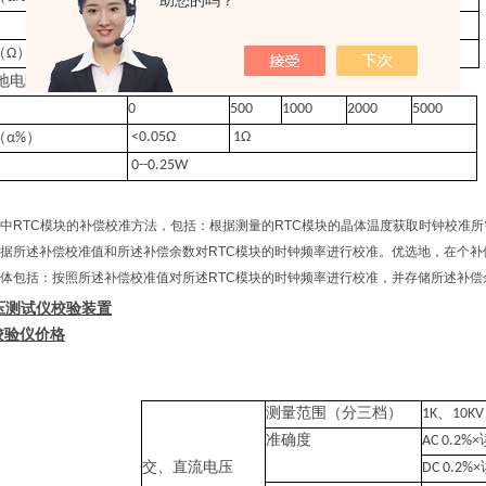
助您的吗？
）
≤5*10-6
）
小步进值
（
Ω
0.1--11111.210
0.001Ω
地
电阻
0
500
1000
2000
5000
）
<0.05Ω
1Ω
（
α%
0--0.25W
中RTC模块的补偿校准方法，包括：根据测量的RTC模块的晶体温度获取时钟校准
据所述补偿校准值和所述补偿余数对RTC模块的时钟频率进行校准。优选地，在个补
体包括：按照所述补偿校准值对所述RTC模块的时钟频率进行校准，并存储所述补偿
压测试仪校验装置
测量范围（分三档）
1K
、
10KV
准确度
AC 0.2%×
交、直流电压
DC 0.2%×