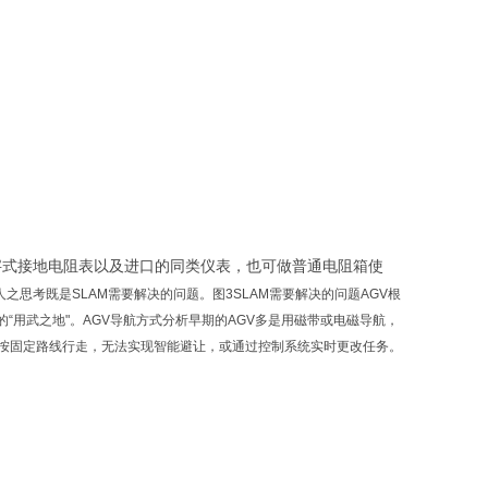
字式接地
电阻
表以及进口的同类仪表，也可做普通
电阻
箱使
之思考既是SLAM需要解决的问题。图3SLAM需要解决的问题AGV根
用武之地"。AGV导航方式分析早期的AGV多是用磁带或电磁导航，
能按固定路线行走，无法实现智能避让，或通过控制系统实时更改任务。