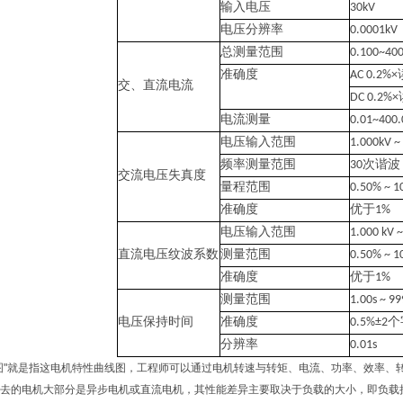
输入电压
30kV
电压分辨率
0.0001
总测量范围
0.100~40
准确度
AC 0.2%×
交、直流电流
DC 0.2%×
电流测量
0.01~400.
电压输入范围
1.000kV 
频率测量范围
30
次谐波
交流电压失真度
量程范围
0.50% ~ 1
准确度
优于
1%
电压输入范围
1.000 kV 
直流电压纹波系数
测量范围
0.50% ~ 1
准确度
优于
1%
测量范围
1.00s ~ 99
电压保持时间
准确度
0.5%±2
个
分辨率
0.01s
图"就是指这电机特性曲线图，工程师可以通过电机转速与转矩、电流、功率、效率、
去的电机大部分是异步电机或直流电机，其性能差异主要取决于负载的大小，即负载