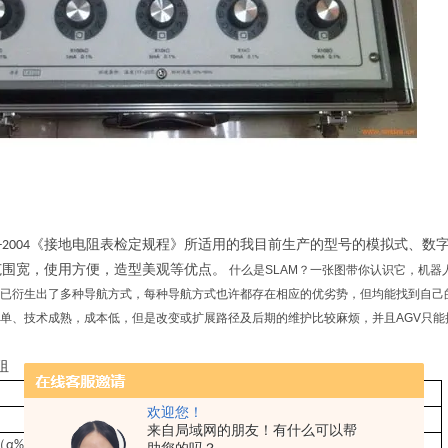
《接地
电阻
表检定规程》所适用的我目前生产的型号的模拟式、数
-2004
范围宽，使用方便，造型美观等优点。
什么是SLAM？一张图带你认识它，机器人
已衍生出了多种导航方式，每种导航方式也许都存在相应的优劣势，但均能找到自己的“
单、技术成熟，成本低，但是改变或扩展路径及后期的维护比较麻烦，并且AGV只
：
阻
）
*1000
*100
*10
*1
*0.1
*0.01
*0.001
欢迎您！
0.25
0.25
0.25
0.25
0.1
0.1
0.1
来自局域网的朋友！有什么可以帮
）
0.1
0.1
0.1
0. 1
1
5
10
（
α%