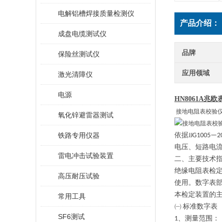
电解铝槽焊接质量检测仪
产品介绍：
成盘电缆测试仪
品牌
保险丝测试仪
应用领域
激光清障仪
电源
HN8061A
兆欧
接地电阻表校验
氧化锌避雷器测试
铁路专用仪器
依据
JJG1005—2
电压、短路电
雷电冲击试验装置
二、主要技术
绝缘
电阻
表检
高压耐压试验
使用。数字表
本检定装置的
常用工具
㈠
标准数字表
SF6测试
1
、测量范围：