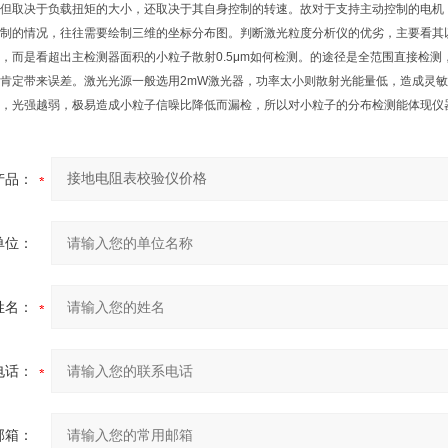
但取决于负载扭矩的大小，还取决于其自身控制的转速。故对于支持主动控制的电机
制的情况，往往需要绘制三维的坐标分布图。判断激光粒度分析仪的优劣，主要看其
，而是看超出主检测器面积的小粒子散射0.5μm如何检测。的途径是全范围直接检
肯定带来误差。激光光源一般选用2mW激光器，功率太小则散射光能量低，造成灵
，光强越弱，极易造成小粒子信噪比降低而漏检，所以对小粒子的分布检测能体现仪
产品：
单位：
姓名：
电话：
邮箱：