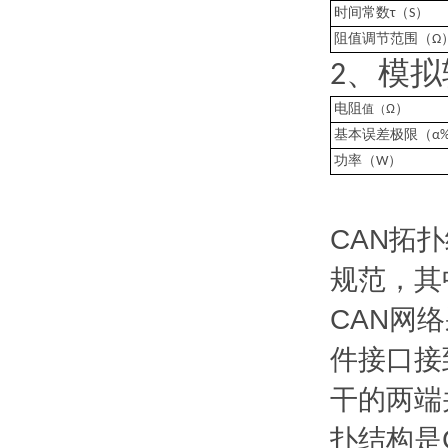
（
）
时间常数
τ
S
阻值调节范围（
Ω
、
2
模拟
）
电阻
值（
Ω
基本误差极限（
α
）
功率（
W
CAN拓扑
规范，其
CAN网
件接口接
干的两端
扑结构是