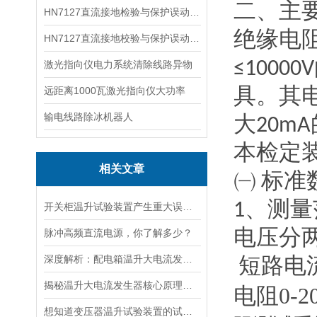
二、主
HN7127直流接地检验与保护误动分析试验仪
绝缘
电
HN7127直流接地校验与保护误动分析试验仪
≤10000V
激光指向仪电力系统清除线路异物
远距离1000瓦激光指向仪大功率
具。其
输电线路除冰机器人
大
20mA
本检定
相关文章
㈠
标准
1
、测量
开关柜温升试验装置产生重大误差的原因
脉冲高频直流电源，你了解多少？
电压分
深度解析：配电箱温升大电流发生器工作原理
短路电
揭秘温升大电流发生器核心原理全解析
电阻
0-2
想知道变压器温升试验装置的试验方法就看看这些吧