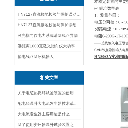
本检定装置的主要
㈠
标准数字表
HN7127直流接地检验与保护误动分析试验仪
1
、测量范围：
电压分两档：
0
～
5
HN7127直流接地校验与保护误动分析试验仪
短路电流：
0
～
2m
激光指向仪电力系统清除线路异物
电阻
0-200G-1T-10
——总线输入电压限值
远距离1000瓦激光指向仪大功率
CAN节点隐性输入电
输电线路除冰机器人
HN8062A
接地
电阻
相关文章
关于电缆热循环试验装置的使用方法看看本篇吧
配电箱温升大电流发生器技术革新与电力行业应用新篇章
大电流发生器主要用途是什么
除了使用变压器温升试验装置之外的几种温升试验的方法的优缺点