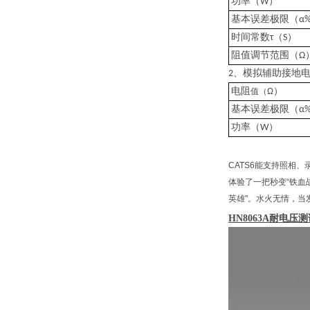
）
功率（
W
基本误差极限（
α
（
）
时间常数
τ
S
阻值调节范围（
Ω
、
2
模拟辅助接地
）
电阻
值（
Ω
基本误差极限（
α
）
功率（
W
CATS6能支持照相
体验了一把秒变“铁血
英雄"。水火无情，
HN8063A
耐电压测