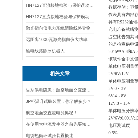
HN7127直流接地检验与保护误动分析试验仪
数据存储：容量
仪表具有内部
HN7127直流接地校验与保护误动分析试验仪
具有RS232
激光指向仪电力系统清除线路异物
充电准备就绪
占空比告知其
远距离1000瓦激光指向仪大功率
的是检查供电设
输电线路除冰机器人
2015中A.4和
该软件全中文设
单体电压测量
相关文章
2V/6V/12V
单体电压测量
2V:0～3V
告别供电隐患：航空地面交直流电源安全指南
6V:4～8V
JP柜温升试验装置，你了解多少？
12V:8～15V
单体电压分辨
航空地面交直流电源奥秘！
2V/6V:0.001V;1
在使用大电流发生器之前先要知道这些注意事项才行
电压测试度
0.5%
电缆热循环试验装置概述