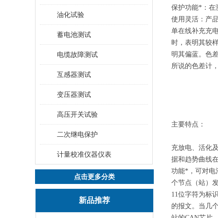
保护功能*：
油化试验
使用灵活：产
单在线补充充
蓄电池测试
时，表明其较样
电缆故障测试
明其偏蓝。色
所说的色差计
互感器测试
变压器测试
高压开关试验
主要特点：
二次继电保护
充放电、活化
计量校准仪器仪表
据和趋势曲线
功能*，可对电
点击更多分类
个节点（站）
11位字符为
新品推荐
的报文。当几
站的CAN芯片