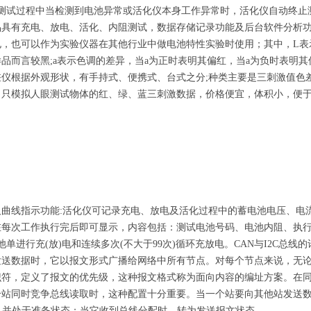
在测试过程中当检测到电池异常或活化仪本身工作异常时，活化仪自动终止
品具有充电、放电、活化、内阻测试，数据存储记录功能及后台软件分析
电，也可以作为实验仪器在其他行业中做电池特性实验时使用；其中，L表
品而言较黑;a表示色调的差异，当a为正时表明其偏红，当a为负时表明其
差仪根据外观形状，有手持式、便携式、台式之分;种类主要是三刺激值色
，只模拟人眼测试物体的红、绿、蓝三刺激数据，价格便宜，体积小，便
及曲线指示功能:活化仪可记录充电、放电及活化过程中的蓄电池电压、电
在每次工作执行完后即可显示，内容包括：测试电池号码、电池内阻、执
池单进行充(放)电和连续多次(不大于99次)循环充放电。CAN与I2C总
发送数据时，它以报文形式广播给网络中所有节点。对每个节点来说，无
标识符，定义了报文的优先级，这种报文格式称为面向内容的编址方案。在
个站同时竞争总线读取时，这种配置十分重要。当一个站要向其他站发送数
，并处于准备状态；当它收到总线分配时，转为发送报文状态。