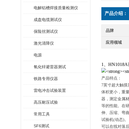
电解铝槽焊接质量检测仪
产品介绍：
成盘电缆测试仪
品牌
保险丝测试仪
应用领域
激光清障仪
电源
1、HN101
氧化锌避雷器测试
产品特点：
铁路专用仪器
7英寸超大触
雷电冲击试验装置
体积更小，重量
器，测定金属
高压耐压试验
等的性能。在
伸、压缩、弯
常用工具
试验机(动态)。
SF6测试
可以在线对落