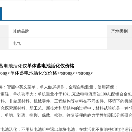
其他品牌
产地类别
电气
8A蓄电池活化仪
单体蓄电池活化仪价格
摸屏：智能中英文菜单，单人触屏操作，全程自动测量，使用简便；
更轻，单机功率大：单机重量小于10㎏,充放电电流高达100A,配铝合
材料、非金属材料、机械零件、工程结构等材料在不同条件、环境下的机
研究探索新材料、新工艺、新技术和新结构的过程中，材料试验机是一种*
曲、剪切、剥离、撕裂、保载、松弛、往复等项的静力学性能测试分析研究
后电池活化：不用从电池组中退出单块电池，在线活化不影响整组电池运