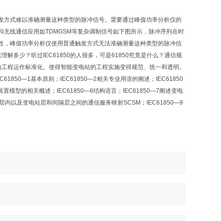
发方式难以准确测量这种类型的脉冲信号。需要通过峰值功率分析仪的
无线通信应用如TDMGSM等复杂调制信号如下图所示，脉冲序列在时
性，峰值功率分析仪使用普通触发方式无法准确测量这种类型的脉冲信
解多少？听过IEC61850的人很多，可是61850究竟是什么？通信规
站的工程运作标准化。使得智能变电站的工程实施变得规范、统一和透明。
1850—1基本原则；IEC61850—2相关专业用语的阐述；IEC61850
置模型的相关概述；IEC61850—6结构语言；IEC61850—7阐述变电
内以及变电站层和间隔层之间的通信服务映射SCSM；IEC61850—9