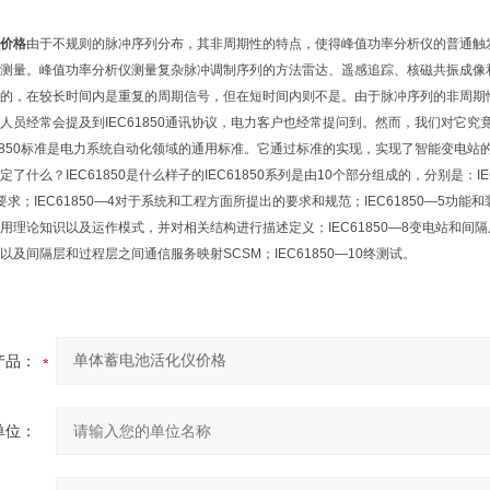
价格
由于不规则的脉冲序列分布，其非周期性的特点，使得峰值功率分析仪的普通触
测量。峰值功率分析仪测量复杂脉冲调制序列的方法雷达、遥感追踪、核磁共振成像和
的，在较长时间内是重复的周期信号，但在短时间内则不是。由于脉冲序列的非周期
人员经常会提及到IEC61850通讯协议，电力客户也经常提问到。然而，我们对它究竟理
61850标准是电力系统自动化领域的通用标准。它通过标准的实现，实现了智能变电
了什么？IEC61850是什么样子的IEC61850系列是由10个部分组成的，分别是：IEC6
求；IEC61850—4对于系统和工程方面所提出的要求和规范；IEC61850—5功能和装
用理论知识以及运作模式，并对相关结构进行描述定义；IEC61850—8变电站和间隔层
及间隔层和过程层之间通信服务映射SCSM；IEC61850—10终测试。
产品：
单位：