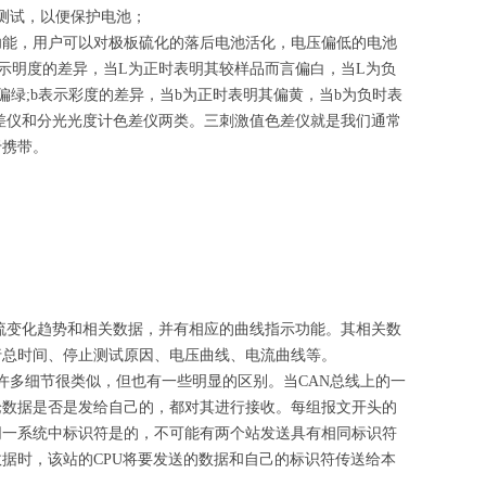
测试，以便保护电池；
功能，用户可以对极板硫化的落后电池活化，电压偏低的电池
示明度的差异，当L为正时表明其较样品而言偏白，当L为负
偏绿;b表示彩度的差异，当b为正时表明其偏黄，当b为负时表
差仪和分光光度计色差仪两类。三刺激值色差仪就是我们通常
于携带。
流变化趋势和相关数据，并有相应的曲线指示功能。其相关数
行总时间、停止测试原因、电压曲线、电流曲线等。
线的许多细节很类似，但也有一些明显的区别。当CAN总线上的一
论数据是否是发给自己的，都对其进行接收。每组报文开头的
同一系统中标识符是的，不可能有两个站发送具有相同标识符
据时，该站的CPU将要发送的数据和自己的标识符传送给本