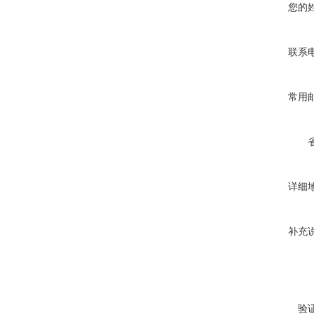
您的
联系
常用
详细
补充
验