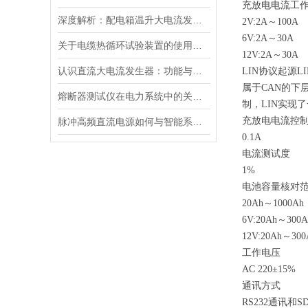
充放电电流工
深度解析：配电箱温升大电流发生器工作原理
2V:2A～100A
6V:2A～30A
关于电缆热循环试验装置的使用方法看看本篇吧
12V:2A～30A
认识直流大电流发生器：功能与适用范围
LIN协议起源
属于CAN的下
熔断器测试仪在电力系统中的关键作用
制，LIN实现
充放电电流控
脉冲高频直流电源如何与智能系统深度融合？
0.1A
电流测试度
1%
电池容量核对
20Ah～1000Ah
6V:20Ah～300A
12V:20Ah～300
工作电压
AC 220±15%
通讯方式
RS232通讯和S