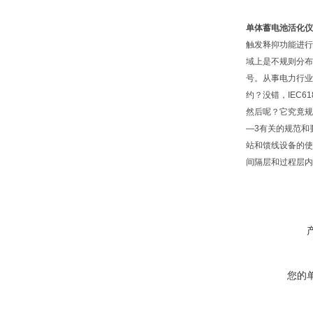
单体蓄电池活化仪
触发释抑功能进行
域上是不规则分布
号。从事电力行业
约？没错，IEC
然后呢？它究竟规定
—3有关的规范和要
站和馈线设备的使
间隔层和过程层内以
您的