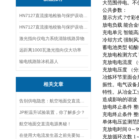
大范围停电。不
公共参数：
HN7127直流接地检验与保护误动分析试验仪
显示方式 7寸彩
放电负载 能合
HN7127直流接地校验与保护误动分析试验仪
充电单元 智能
激光指向仪电力系统清除线路异物
冷却方式 强制
蓄电池类型 铅
远距离1000瓦激光指向仪大功率
充放电检测方式
输电线路除冰机器人
充放电电流度 （分
充放电压度 （分
冶炼环节里面会
相关文章
振性。电气设备
特性。从冶金工
造成影响的谐波
告别供电隐患：航空地面交直流电源安全指南
放电终止条件 
JP柜温升试验装置，你了解多少？
充电终止条件 
单体电压监测范围（
航空地面交直流电源奥秘！
充放电时间 0～9
在使用大电流发生器之前先要知道这些注意事项才行
充放循环次数 1