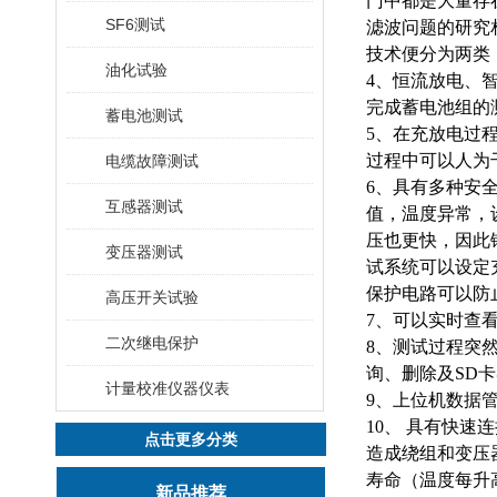
门中都是大量存在
SF6测试
滤波问题的研究
技术便分为两类
油化试验
4、恒流放电、
完成蓄电池组的
蓄电池测试
5、在充放电过
过程中可以人为
电缆故障测试
6、具有多种安
互感器测试
值，温度异常，
压也更快，因此
变压器测试
试系统可以设定
保护电路可以防
高压开关试验
7、可以实时查
二次继电保护
8、测试过程突
询、删除及SD
计量校准仪器仪表
9、上位机数据
10、 具有快
点击更多分类
造成绕组和变压
寿命（温度每升
新品推荐