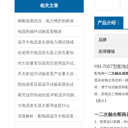
相关文章
熔断器测试仪：电力维护的精准守护者
产品介绍：
电缆热循环试验装置概述
品牌
温升大电流发生器电力测试领域的得力助手
应用领域
在使用大电流发生器之前先要知道这些注意事项才行
对大容量变压器而言使用温升试验装置是相当重要
HN-7007型配电
开关柜温升试验装置产生重大误差的原因
配电网
一二次融合成
置具有独立受控的一路
想知道变压器温升试验装置的试验方法就看看这些吧
轻，便于在试验室和配
组，高电压三相输出线1组
看完这些你就知道JP柜温升试验装置的软件信息了
【图片】
大电流发生器主要用途是什么
一二次融合断路
深度解析：配电箱温升大电流发生器工作原理
1、装置设计新颖，