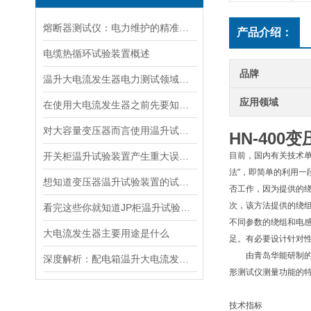
熔断器测试仪：电力维护的精准守护者
产品介绍：
电缆热循环试验装置概述
品牌
温升大电流发生器电力测试领域的得力助手
应用领域
在使用大电流发生器之前先要知道这些注意事项才行
对大容量变压器而言使用温升试验装置是相当重要
HN-400
变
开关柜温升试验装置产生重大误差的原因
目前，国内有关技术
法"，即简单的利用一
想知道变压器温升试验装置的试验方法就看看这些吧
否工作，因为提供的
次，该方法提供的绕
看完这些你就知道JP柜温升试验装置的软件信息了
不同参数的绕组和电感
大电流发生器主要用途是什么
足。有必要设计针对
由青岛华能研制的绕
深度解析：配电箱温升大电流发生器工作原理
形测试仪测量功能的
技术指标