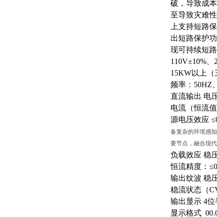
破，导致成本
至导致灾难性
上支持短路保
出短路保护功
现可持续短路
110V±10%
15KW以上（三
频率：
50HZ
直流输出
电
电流（恒流值
源电压效应
≤
备复杂的环境感知
要节点，融合现代
负载效应
稳
恒流精度：
≤
输出纹波
稳
稳流状态（
C
输出显示
4位
显示格式
00