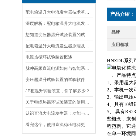
配电箱温升大电流发生器技术革新与电力行业应用新篇章
产品介绍：
深度解析：配电箱温升大电流发生器工作原理
品牌
想知道变压器温升试验装置的试验方法就看看这些吧
应用领域
配电箱温升大电流发生器原理及应用场景详解
电缆热循环试验装置概述
HNZDL系
脉冲高频直流电源如何与智能系统深度融合？
一、产品特点
变压器温升试验装置的试验软件优势在哪里
1、采用超大
2、本机一次
JP柜温升试验装置，你了解多少？
3、输出电压
关于电缆热循环试验装置的使用方法看看本篇吧
4、具有10
5、 具有R
认识直流大电流发生器：功能与适用范围
些概念，来创
看完这个，使用直流稳压电源更加得心应手
程范例。它通
在单一环境同