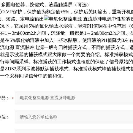
多圈电位器、按键式、液晶触摸屏（可选）
置
O.V.P保护，保护值为额定值+5%，保护后关闭输出，重新开机
载、短路、定电流输出
中性盐雾
况下，它采用5%的氯化钠盐水溶液，溶液PH值调在中性范围（6.
1～3ml/80cm2.h之间，沉降量一般都是1～2ml/80cm2.
是在5%氯化钠溶液中加入一些冰醋酸，使溶液的PH值降为3左
流电源 直流脉冲电源一般有四种捕获方式，不同的捕获方式，
就是示波器的捕获模式跟大家做一个简要的介绍。标准捕获模式
行等间隔采样。标准捕获的工作模式也程度的保证了信号原始的
是ZDS2系列示波器默认捕获模式。标准捕获模式峰值捕获模
一个采样间隔信号中的值和值。
产品：
单位：