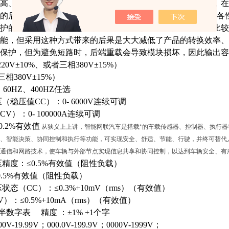
高、性价比低；同时该拓扑结构电路是无异常工况保护功能，在
的后果，而且行业内的微功率电源模块有如下三道难题：表1各
护的电源主要采用两种方案，但均存在较大的缺陷：行业内比较
能，但采用这种方式带来的后果是大大减低了产品的转换效率、
保护，但为避免短路时，后端重载会导致模块损坏，因此输出容
、220V±10%、或者三相380V±15%）
相380V±15%）
、60HZ、400HZ任选
压（稳压值
CC）：0-
6000
V连续可调
CV）：0- 100
000
A连续可调
0.2%有效值
从狭义上上讲，智能网联汽车是搭载*的车载传感器、控制器、执行器
、智能决策、协同控制和执行等功能，可实现安全、舒适、节能、行驶，并终可替代
通信和网路技术，使车辆与外部节点实现信息共享和协同控制，以达到车辆安全、有
压精度：
≤0.5%有效值（阻性负载）
0.5%有效值（阻性负载）
压状态（
CC）：≤0.3%+10mV（rms）（有效值）
V）：≤0.5%+10mA（rms）（有效值）
半数字表 精度 ：±1% +1个字
.00V-19.99V；000.0V-199.9V；0000V-1999V；