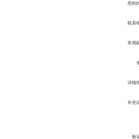
您的
联系
常用
详细
补充
验