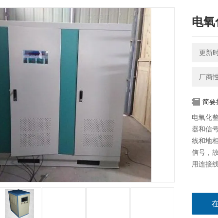
电氧
更新时间
厂商
简要
电氧化整
器和信
线和地
信号，
用连接