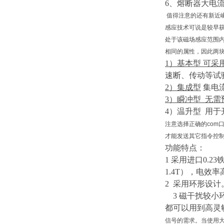
6、熔断器大电
值得注意的还有新近崛
感应技术可说是较早
处于该磁场感应范围
相同的属性，因此两块不
1）
基本型
可采
速断、传动等试
2）
集成型
集电
3）
瞬冲型
无需
4）
温升型
用于
注意选择正确的co
才能发送其它指令控制
功能特点：
1 采用进口0.23
1.4T），电效
2 采用环形设
3
磁干扰较小
都可以用到高灵
信号的需求。当使用