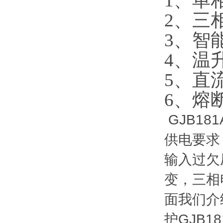
1、单
2、三
3、智
4、温
5、直
6、熔
GJB1
供电要求
输入过欠
变，三相
面我们介
护GJB1