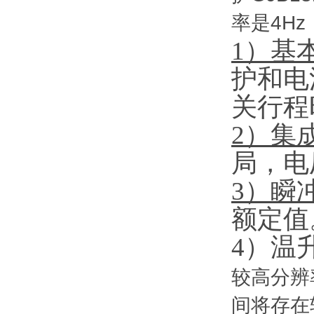
率是4Hz
1）
基
护
和
电
关
行程
2）
集
局，电
3）
瞬
额定值
4）
温
较高分辨
间将存在