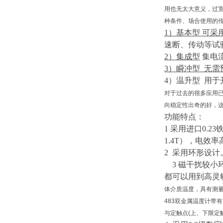
用也无太大意义，过
种条件、场合使用的
1）
基本型
可采
速断、传动等试
2）
集成型
集电
3）
瞬冲型
无需
4）
温升型
用于
对于过去的很多应用已
向稳定性出奇的好，
功能特点：
1 采用进口0.23
1.4T），电效
2 采用环形设
3
磁干扰较小
都可以用到高灵
体介质温度，具有测量
483双金属温度计
与定触点(上、下限定