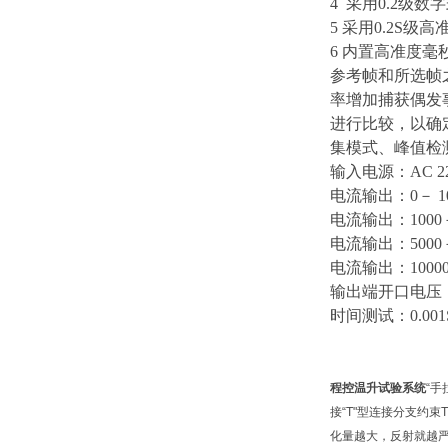
4 采用0.2
5 采用0.2S
6 内置高准度
参考帧和所选帧之间
率增加捕获偶发
进行比较，以确定
集模式、峰值检
输入电源：
AC 
电流输出：
0－ 
电流输出：
100
电流输出：
500
电流输出：
100
输出端开口电压
时间测试：
0.00
程控温升试验系统
“
接“T"型连接分支约
化量越大，反射就越