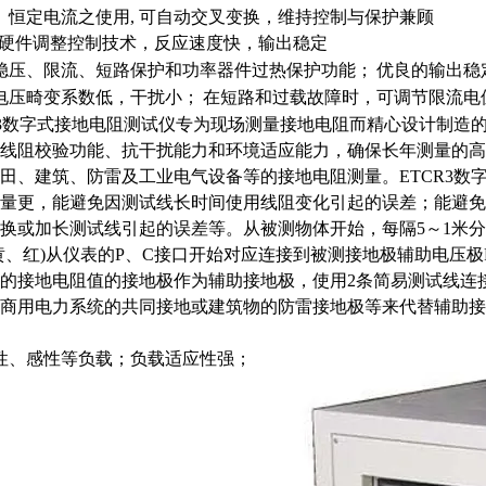
、恒定电流之使用, 可自动交叉变换，维持控制与保护兼顾
M硬件调整控制技术，反应速度快，输出稳定
稳压、限流、短路保护和功率器件过热保护功能；
优良的输出稳
电压畸变系数低，干扰小；
在短路和过载故障时，可调节限流电位
R3数字式接地电阻测试仪专为现场测量接地电阻而精心设计制造
线阻校验功能、抗干扰能力和环境适应能力，确保长年测量的高
田、建筑、防雷及工业电气设备等的接地电阻测量。ETCR3数
量更，能避免因测试线长时间使用线阻变化引起的误差；能避免
换或加长测试线引起的误差等。从被测物体开始，每隔5～1米分
黄、红)从仪表的P、C接口开始对应连接到被测接地极辅助电压
的接地电阻值的接地极作为辅助接地极，使用2条简易测试线连接
商用电力系统的共同接地或建筑物的防雷接地极等来代替辅助接
性、感性等负载；负载适应性强；