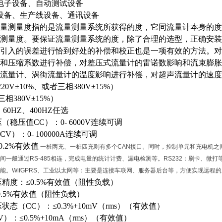
电子设备、自动测试设备
设备、生产线设备、通讯设备
量测量度指的是流量测量系统所获得的度，它同流量计本身的度
测量度。要保证流量测量系统的度，除了合理的选型，正确安装
引入的误差进行恰到好处的补偿和校正也是一项有效的方法。对
和压缩系数进行补偿，对差压式流量计的雷诺数影响和流束膨胀
流量计、涡街流量计的温度影响进行补偿，对超声流量计的速度
、220V±10%、或者三相380V±15%）
相380V±15%）
、60HZ、400HZ任选
压（稳压值
CC）：0-
6000
V连续可调
CV）：0- 100
000
A连续可调
0.2%有效值
一桩两充、一桩四充则有多个CAN接口。同时，控制单元和充电机之间
间一般通过RS-485相连，完成电量的统计计费、漏电检测等。RS232：刷卡、微打
能。WifGPRS、工业以太网等：主要是连接车联网、服务器后台等，方便实现远程
压精度：
≤0.5%有效值（阻性负载）
0.5%有效值（阻性负载）
压状态（
CC）：≤0.3%+10mV（rms）（有效值）
V）：≤0.5%+10mA（rms）（有效值）