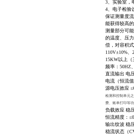
3、实验室，
4、电子检验
保证测量度流
能获得较高的
测量部分可能
的温度、压力
偿，对容积式
110V±10%
15KW以上（三
频率：
50HZ
直流输出
电
电流（恒流值
源电压效应
≤
检测和控制单元之
费、账单打印等功
负载效应
稳
恒流精度：
≤
输出纹波
稳
稳流状态（
C