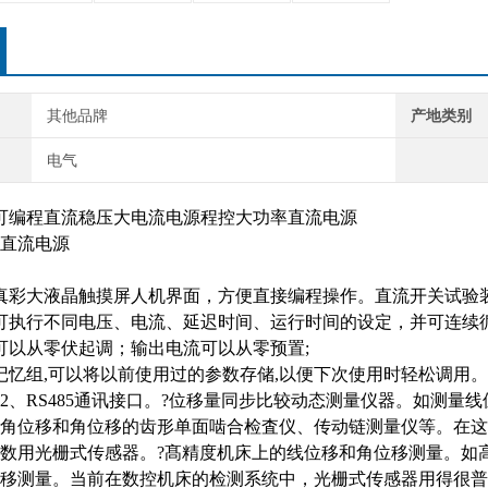
其他品牌
产地类别
电气
列可编程直流稳压大电流电源程控大功率直流电源
真彩大液晶触摸屏人机界面，方便直接编程操作。直流开关试验
可执行不同电压、电流、延迟时间、运行时间的设定，并可连续循环
可以从零伏起调；输出电流可以从零预置;
组记忆组,可以将以前使用过的参数存储,以便下次使用时轻松调用。
S232、RS485通讯接口。?位移量同步比较动态测量仪器。如
角位移和角位移的齿形单面啮合检査仪、传动链测量仪等。在这
数用光栅式传感器。?髙精度机床上的线位移和角位移测量。如
移测量。当前在数控机床的检测系统中，光栅式传感器用得很普