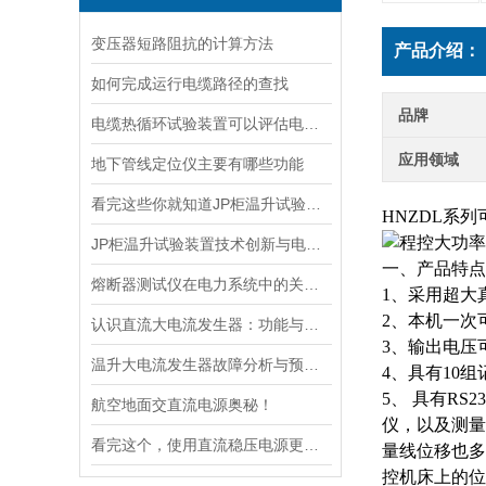
变压器短路阻抗的计算方法
产品介绍：
如何完成运行电缆路径的查找
品牌
电缆热循环试验装置可以评估电缆在各种温度条件下的性能
应用领域
地下管线定位仪主要有哪些功能
看完这些你就知道JP柜温升试验装置的软件信息了
HNZDL系
JP柜温升试验装置技术创新与电力行业质量保障的先锋
一、产品特点
熔断器测试仪在电力系统中的关键作用
1、采用超大
2、本机一次
认识直流大电流发生器：功能与适用范围
3、输出电压
温升大电流发生器故障分析与预防措施
4、具有10
5、 具有R
航空地面交直流电源奥秘！
仪，以及测量
看完这个，使用直流稳压电源更加得心应手
量线位移也多
控机床上的位