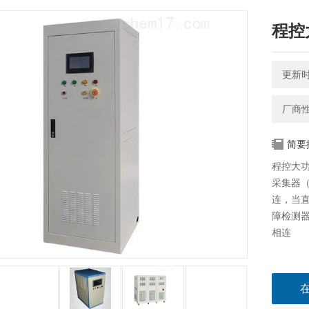
程控
更新时间
厂商
简要
程控大
采集器
连，当
障检测
相连