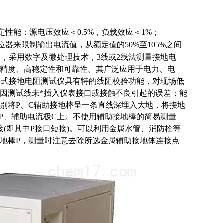
定性能：源电压效应＜0.5%，负载效应＜1%；
器来限制输出电流值，从额定值的50%至105%之间
的，采用数字及微处理技术，3线或2线法测量接地电
精度、高稳定性和可靠性。其广泛应用于电力、电
字式接地电阻测试仪具有特的线阻校验功能，对现场低
因测试线未*插入仪表接口或接触不良引起的误差；能
别将P、C辅助接地棒呈一条直线深埋入大地，将接地
极P、辅助电流极C上。不使用辅助接地棒的简易测量
(即其中P接口短接)。可以利用金属水管、消防栓等
地棒P，测量时注意去除所选金属辅助接地体连接点