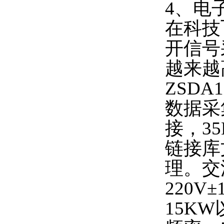
4、电
在科技
开信号
越来越
ZSD
数据采集
接，3
链接库
理。交
220V
15KW