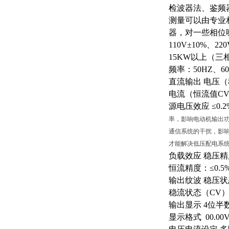
检波器法、鉴频
测量可以由专业
器，对一些相位
110V±10%、2
15KW以上（三相
频率：
50HZ、6
直流输出
电压（
电流（恒流值
CV
源电压效应
≤0.
率，影响电动机输出
通信系统的干扰，影
才能解决低压配电系
负载效应
稳压精
恒流精度：
≤0
输出纹波
稳压状
稳流状态（
CV）
输出显示
4位半
显示格式
00.00