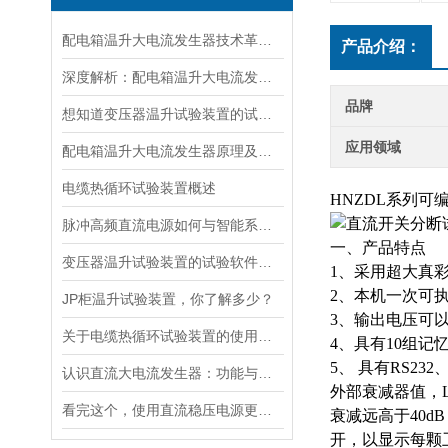
配电箱温升大电流发生器技术革新与电力行业应用新篇章
产品介绍：
深度解析：配电箱温升大电流发生器工作原理
品牌
想知道变压器温升试验装置的试验方法就看看这些吧
应用领域
配电箱温升大电流发生器原理及应用场景详解
电缆热循环试验装置概述
HNZDL系列
脉冲高频直流电源如何与智能系统深度融合？
一、产品特点
变压器温升试验装置的试验软件优势在哪里
1、采用超大真
2、本机一次可执
JP柜温升试验装置，你了解多少？
3、输出电压可
关于电缆热循环试验装置的使用方法看看本篇吧
4、具有10组记
5、 具有RS23
认识直流大电流发生器：功能与适用范围
外部衰减器值，L
看完这个，使用直流稳压电源更加得心应手
衰减远高于40d
开，以显示每颗卫星