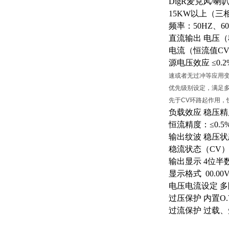
DigR麦克风/喇
15KW以上（三相
频率：
50HZ、6
直流输出
电压（
电流（恒流值
CV
源电压效应
≤0.
速或者无过冲等应用变
优先级别设定，满足
先于CV环路起作用
负载效应
稳压精
恒流精度：
≤0
输出纹波
稳压状
稳流状态（
CV）
输出显示
4位半
显示格式
00.00
电压电流设定
多
过压保护
内置
O
过流保护
过载、