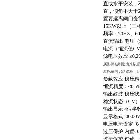
直或水平安装，
直，倾角不大于2
置要远离阀门变
15KW以上（三相
频率：
50HZ、6
直流输出
电压（
电流（恒流值
CV
源电压效应
≤0.
属形状被制造出来以
摩托车的启动踏板，
负载效应
稳压精
恒流精度：
≤0
输出纹波
稳压状
稳流状态（
CV）
输出显示
4位半
显示格式
00.00
电压电流设定
多
过压保护
内置
O
过流保护
过载、